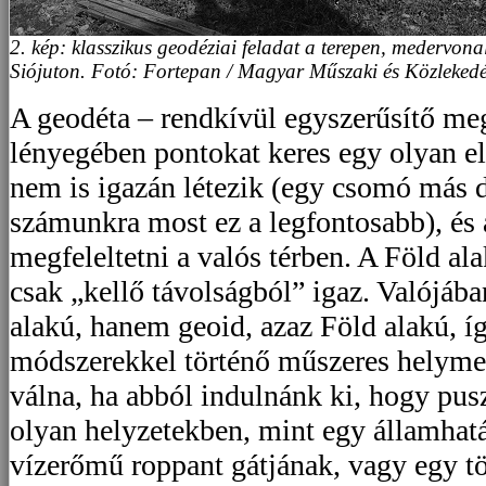
2. kép: klasszikus geodéziai feladat a terepen, medervonal
Siójuton. Fotó: Fortepan / Magyar Műszaki és Közlek
A geodéta – rendkívül egyszerűsítő me
lényegében pontokat keres egy olyan e
nem is igazán létezik (egy csomó más do
számunkra most ez a legfontosabb), és
megfeleltetni a valós térben. A Föld ala
csak „kellő távolságból” igaz. Valójá
alakú, hanem geoid, azaz Föld alakú, í
módszerekkel történő műszeres helyme
válna, ha abból indulnánk ki, hogy pu
olyan helyzetekben, mint egy államhatá
vízerőmű roppant gátjának, vagy egy t