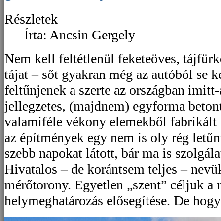
Részletek
Írta: Ancsin Gergely
Nem kell feltétlenül feketeöves, tájfür
tájat – sőt gyakran még az autóból se ke
feltűnjenek a szerte az országban imit
jellegzetes, (majdnem) egyforma beton
valamiféle vékony elemekből fabrikált 
az építmények egy nem is oly rég letűn
szebb napokat látott, bár ma is szolgál
Hivatalos – de korántsem teljes – nevü
mérőtorony. Egyetlen „szent” céljuk a
helymeghatározás elősegítése. De hog