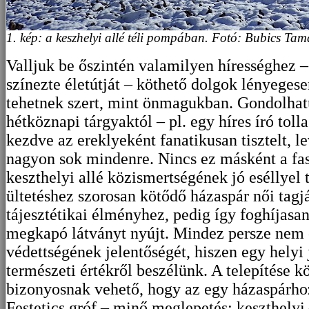
1. kép: a keszhelyi allé téli pompában. Fotó: Bubics Ta
Valljuk be őszintén valamilyen hírességhez –
színezte életútját – köthető dolgok lényege
tehetnek szert, mint önmagukban. Gondolhatu
hétköznapi tárgyaktól – pl. egy híres író toll
kezdve az ereklyeként fanatikusan tisztelt, 
nagyon sok mindenre. Nincs ez másként a fa
keszthelyi allé közismertségének jó eséllyel 
ültetéshez szorosan kötődő házaspár női tagjá
tájesztétikai élményhez, pedig így foghíjasa
megkapó látványt nyújt. Mindez persze nem 
védettségének jelentőségét, hiszen egy helyi 
természeti értékről beszélünk. A telepítése kö
bizonyosnak vehető, hogy az egy házaspárhoz
Festetics gróf
– minő meglepetés: keszthelyi