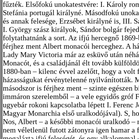
fűzték. Elsőfokú unokatestvére: I. Károly rom
Stefánia portugál királyné. Másodfokú unokat
és annak felesége, Erzsébet királyné is, III. S
I. György szász királyok, Sándor bolgár feje
folytathatnánk a sort. Az ifjú hercegnő 1869-
férjhez ment Albert monacói herceghez. A h
Lady Mary Victoria már az esküvő után néhá
Monacót, és a családjánál élt tovább külföl
1880-ban – kilenc évvel azelőtt, hogy a volt f
házasságukat érvénytelenné nyilvánították.
másodszor is férjhez ment – szinte egészen b
immáron szerelemből – a vele egyidős gróf Fe
ugyebár rokoni kapcsolatba lépett I. Ferenc J
Magyar Monarchia első uralkodójával). S, h
Nos, Albert – a későbbi monacói uralkodó – 
nem véletlenül futott zátonyra igen hamar a 
megalázta ifjú feleségét, és egy alkalommal 