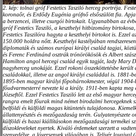
2. kép: tolnai gróf Festetics Tasziló herceg portréja. Fest
koronaőr, és Erdődy Eugénia grófnő elsőszülött fia. Apj
a berzencei, illetve csurgói birtokait. Ugyanabban az év
gróf Festetics Tasziló, a keszthelyi hitbizomány birtokosa
Festetics Taszilóra hagyta a keszthelyi birtokot is. Ezzel a
150.000 holdra nőtt. Keszthelyi kastélyában rendszerese
diplomaták és számos európai királyi család tagjai, közt
és Ferenc Ferdinánd osztrák trónörökösök és Albert szász 
Hamilton angol hercegi család egyik tagját, lady Mary 
nagyherceg unokáját. Ezzel rokoni összeköttetésbe került 
családokkal, illetve az angol királyi családdal is. 1881-b
1895-ben magyar királyi főpohárnokmester, végül 1904-
főudvarmesterré nevezte ki a király. 1911-ben kapta meg 
Józseftől. Ezzel Festetics Tasziló lett az első magyar her
rangra emelt főurak mind német birodalmi hercegeknek s
belföldi és külföldi magas kitüntetés tulajdonosa. Kiemel
állattenyésztés és mezőgazdaság terén. Gulyatenyészete o
külföldi és hazai kiállításokon mezőgazdasági termékei s
díszokleveleket nyertek. Kiváló érdemeket szerzett a vadteny
szenvedélye, a lóversenyek világában is. Telivér lovaival