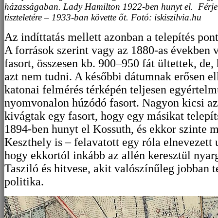
házasságaban. Lady Hamilton 1922-ben hunyt el. Férje 
tiszteletére – 1933-ban követte őt. Fotó: iskiszilvia.hu
Az indíttatás mellett azonban a telepítés po
A források szerint vagy az 1880-as években v
fasort, összesen kb. 900–950 fát ültettek, de,
azt nem tudni. A későbbi dátumnak erősen e
katonai felmérés térképén teljesen egyértelm
nyomvonalon húzódó fasort. Nagyon kicsi az
kivágtak egy fasort, hogy egy másikat telepít
1894-ben hunyt el Kossuth, és ekkor szinte 
Keszthely is – felavatott egy róla elnevezett
hogy ekkortól inkább az allén keresztül nyar
Tasziló és hitvese, akit valószínűleg jobban te
politika.