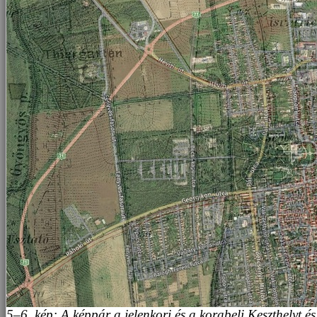
5–6. kép: A képpár a jelenkori és a korabeli Keszthelyt és