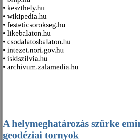
• keszthely.hu
• wikipedia.hu
• festeticsorokseg.hu
• likebalaton.hu
• csodalatosbalaton.hu
• intezet.nori.gov.hu
• iskiszilvia.hu
• archivum.zalamedia.hu
A helymeghatározás szürke eminenciásai: a
geodéziai tornyok