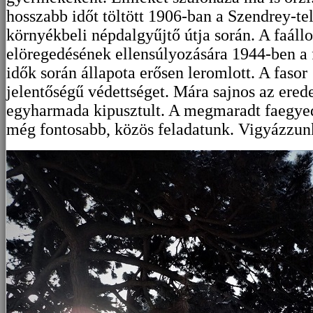
hosszabb időt töltött 1906-ban a Szendrey-te
környékbeli népdalgyűjtő útja során. A faál
elöregedésének ellensúlyozására 1944-ben a fa
idők során állapota erősen leromlott. A fasor
jelentőségű védettséget. Mára sajnos az eredet
egyharmada kipusztult. A megmaradt faegye
még fontosabb, közös feladatunk. Vigyázzun