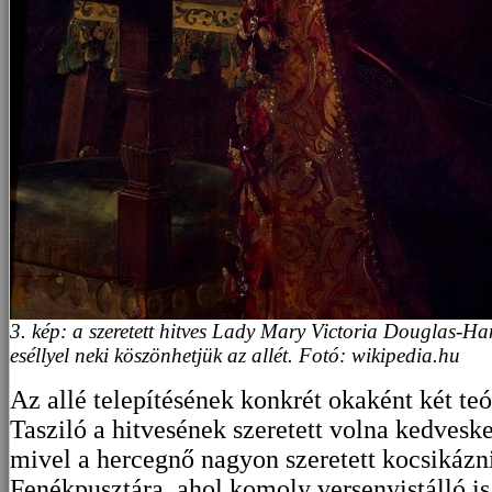
3. kép: a szeretett hitves Lady Mary Victoria Douglas-Ha
eséllyel neki köszönhetjük az allét. Fotó: wikipedia.hu
Az allé telepítésének konkrét okaként két teór
Tasziló a hitvesének szeretett volna kedvesk
mivel a hercegnő nagyon szeretett kocsikázni
Fenékpusztára, ahol komoly versenyistálló is