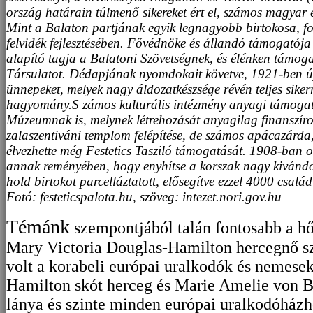
ország határain túlmenő sikereket ért el, számos magyar és
Mint a Balaton partjának egyik legnagyobb birtokosa, fon
felvidék fejlesztésében. Fővédnöke és állandó támogatója
alapító tagja a Balatoni Szövetségnek, és élénken támoga
Társulatot. Dédapjának nyomdokait követve, 1921-ben újra
ünnepeket, melyek nagy áldozatkészsége révén teljes siker
hagyomány.S zámos kulturális intézmény anyagi támogató
Múzeumnak is, melynek létrehozását anyagilag finanszíro
zalaszentiváni templom felépítése, de számos apácazárda,
élvezhette még Festetics Tasziló támogatását. 1908-ban or
annak reményében, hogy enyhítse a korszak nagy kivándor
hold birtokot parcelláztatott, elősegítve ezzel 4000 csalá
Fotó: festeticspalota.hu, szöveg: intezet.nori.gov.hu
Témánk
szempontjából talán fontosabb a hő
Mary Victoria Douglas-Hamilton hercegnő s
volt a korabeli európai uralkodók és nemese
Hamilton skót herceg és Marie Amelie von 
lánya és szinte minden európai uralkodóházh