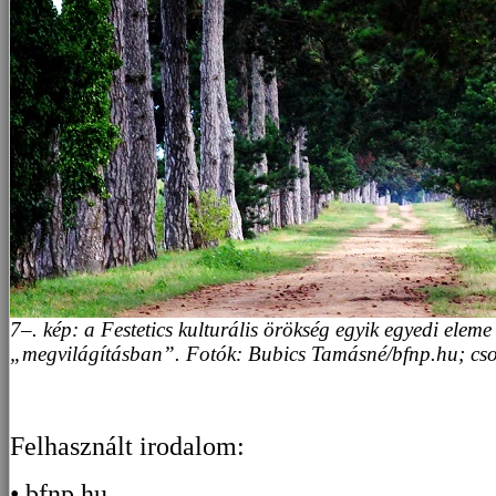
7–. kép: a Festetics kulturális örökség egyik egyedi eleme 
„megvilágításban”
. Fotók:
Bubics Tamásné/bfnp.hu
; cs
Felhasznált irodalom:
• bfnp.hu