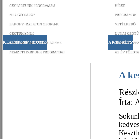
GEOPARKUNK PROGRAMJAI
HÍREK
MI A GEOPARK?
PROGRAMOK
BAKONY–BALATON GEOPARK
VETÉLKEDŐ
GEOTURIZMUS
DUNAI GEOTÚ
KEZDŐLAP | HOME
AKTUÁLIS
GEOPROGRAMOK ISKOLÁKNAK
GEOTÚRA-VEZ
NEMZETI PARKUNK PROGRAMJAI
AZ ÉV FÖLDTA
A k
Részl
Írta:
Sokunk
kedves
Keszth