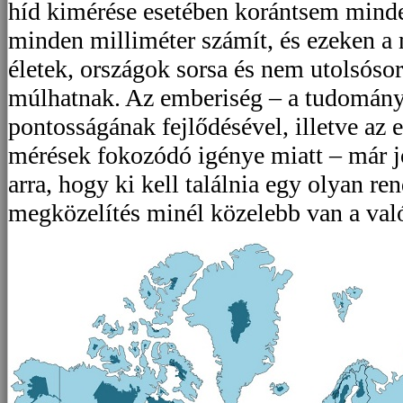
híd kimérése esetében korántsem minde
minden milliméter számít, és ezeken a
életek, országok sorsa és nem utolsóso
múlhatnak. Az emberiség – a tudomány
pontosságának fejlődésével, illetve az
mérések fokozódó igénye miatt – már jó
arra, hogy ki kell találnia egy olyan re
megközelítés minél közelebb van a val