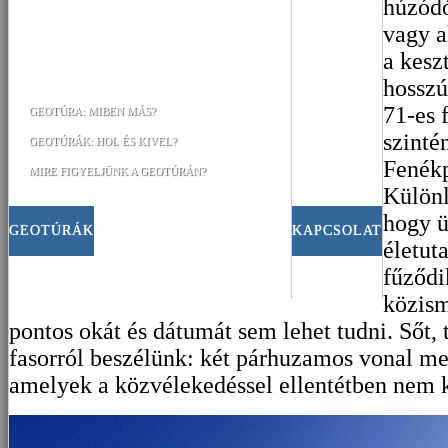
húzódó
vagy a
a kesz
hosszú
71-es 
GEOTÚRA: MIBEN MÁS?
szinté
GEOTÚRÁK: HOL ÉS KIVEL?
Fenékp
MIRE FIGYELJÜNK A GEOTÚRÁN?
Különl
hogy ü
GEOTÚRÁK
KAPCSOLAT
életut
fűződi
közism
pontos okát és dátumát sem lehet tudni. Sőt,
fasorról beszélünk: két párhuzamos vonal men
amelyek a közvélekedéssel ellentétben nem k