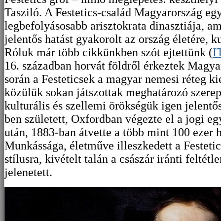
Tasziló. A Festetics-család Magyarország eg
legbefolyásosabb arisztokrata dinasztiája, a
jelentős hatást gyakorolt az ország életére, k
Róluk már több cikkünkben szót ejtettünk (
I
16. században horvát földről érkeztek Magya
során a Festeticsek a magyar nemesi réteg ki
közülük sokan játszottak meghatározó szere
kulturális és szellemi örökségük igen jelentős
ben született, Oxfordban végezte el a jogi eg
után, 1883-ban átvette a több mint 100 ezer h
Munkássága, életműve illeszkedett a Festetic
stílusra, kivételt talán a császár iránti feltét
jelenetett.