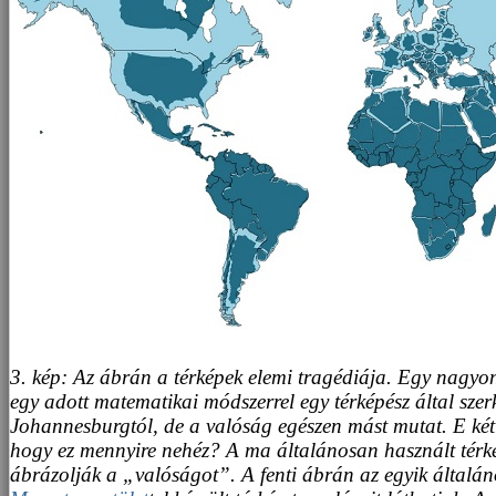
3. kép: Az ábrán a térképek elemi tragédiája. Egy nagyon
egy adott matematikai módszerrel egy térképész által szerk
Johannesburgtól, de a valóság egészen mást mutat. E két s
hogy ez mennyire nehéz? A ma általánosan használt térkép
ábrázolják a „valóságot”. A fenti ábrán az egyik általán