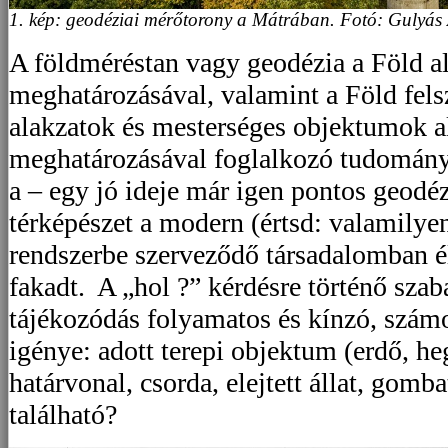
1. kép: geodéziai mérőtorony a Mátrában. Fotó: Gulyás
A földméréstan vagy geodézia a Föld a
meghatározásával, valamint a Föld fels
alakzatok és mesterséges objektumok a
meghatározásával foglalkozó tudomány.
a – egy jó ideje már igen pontos geod
térképészet a modern (értsd: valamilyen
rendszerbe szerveződő társadalomban é
fakadt. A „hol ?” kérdésre történő szab
tájékozódás folyamatos és kínzó, számo
igénye: adott terepi objektum (erdő, heg
határvonal, csorda, elejtett állat, gomb
található?