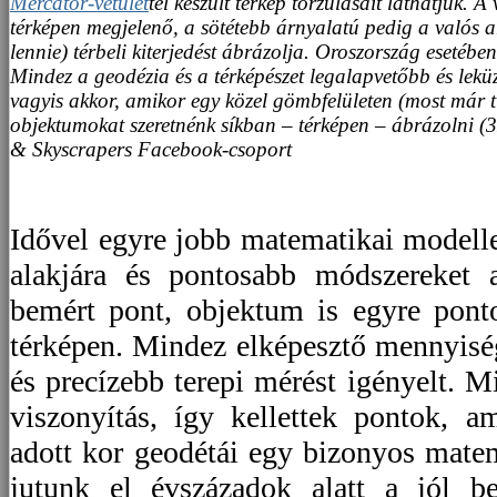
Mercator-vetület
tel készült térkép torzulásait láthatjuk.
térképen megjelenő, a sötétebb árnyalatú pedig a valós 
lennie) térbeli kiterjedést ábrázolja. Oroszország esetébe
Mindez a geodézia és a térképészet legalapvetőbb és lekü
vagyis akkor, amikor egy közel gömbfelületen (most már 
objektumokat szeretnénk síkban – térképen – ábrázoln
i
(
& Skyscrapers Facebook-csoport
Idővel egyre jobb matematikai modelle
alakjára és pontosabb módszereket 
bemért pont, objektum is egyre pont
térképen. Mindez elképesztő mennyisé
és precízebb terepi mérést igényelt. 
viszonyítás, így kellettek pontok, 
adott kor geodétái egy bizonyos matem
jutunk el évszázadok alatt a jól b