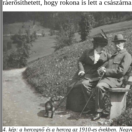
ráerősíthetett, hogy rokona is lett a császárna
4. kép: a hercegnő és a herceg az 1910-es években. Negyv