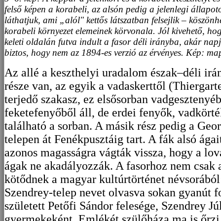
felső képen a korabeli, az
alsón pedig a jelenlegi állapot
láthatjuk, ami „alól" kettős látszatban felsejlik – köszö
korabeli környezet elemeinek körvonala. Jól kivehető, ho
keleti oldalán futva indult a fasor déli irányba, akár napj
biztos, hogy nem az 1894-es verzió az érvényes. Kép: 
Az allé a keszthelyi uradalom észak–déli irá
része van, az egyik a vadaskerttől (Thiergar
terjedő szakasz, ez elsősorban vadgesztenyé
feketefenyőből áll, de erdei fenyők, vadkörté
található a sorban. A másik rész pedig a Geo
telepen át Fenékpusztáig tart. A fák alsó ágai
azonos magasságra vágták vissza, hogy a lova
ágak ne akadályozzák. A fasorhoz nem csak a 
kötődnek a magyar kultúrtörténet névsorából:
Szendrey-telep nevet olvasva sokan gyanút fo
született Petőfi Sándor felesége, Szendrey Jú
gyermekeként. Emlékét szülőháza ma is őrzi.