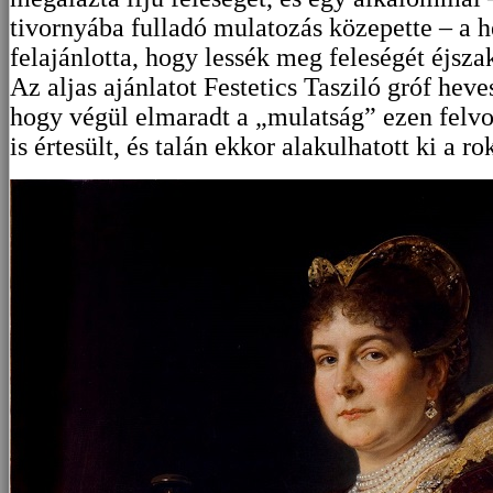
tivornyába fulladó mulatozás közepette – a 
felajánlotta, hogy lessék meg feleségét éjsza
Az aljas ajánlatot Festetics Tasziló gróf heve
hogy végül elmaradt a „mulatság” ezen felvo
is értesült, és talán ekkor alakulhatott ki a r