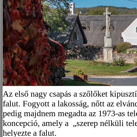
Az első nagy csapás a szőlőket kipusztít
falut. Fogyott a lakosság, nőtt az elván
pedig majdnem megadta az 1973-as tele
koncepció, amely a „szerep nélküli tel
helyezte a falut.