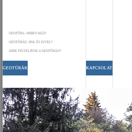
GEOTÚRA: MIBEN MÁS?
GEOTÚRÁK: HOL ÉS KIVEL?
MIRE FIGYELJÜNK A GEOTÚRÁN?
GEOTÚRÁK
KAPCSOLAT