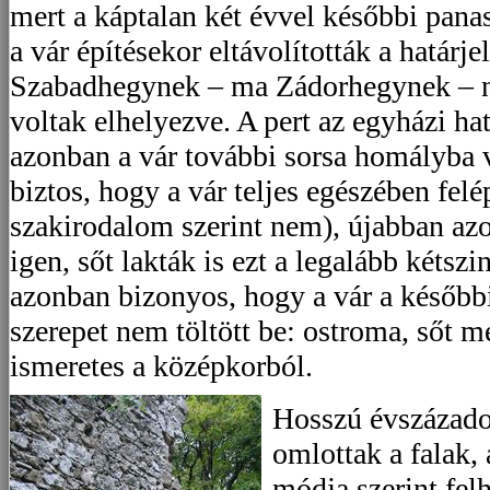
mert a káptalan két évvel későbbi panas
a vár építésekor eltávolították a határj
Szabadhegynek – ma Zádorhegynek – n
voltak elhelyezve. A pert az egyházi h
azonban a vár további sorsa homályba
biztos, hogy a vár teljes egészében felé
szakirodalom szerint nem), újabban az
igen, sőt lakták is ezt a legalább kétszi
azonban bizonyos, hogy a vár a később
szerepet nem töltött be: ostroma, sőt 
ismeretes a középkorból.
Hosszú évszázadok
omlottak a falak,
módja szerint felh