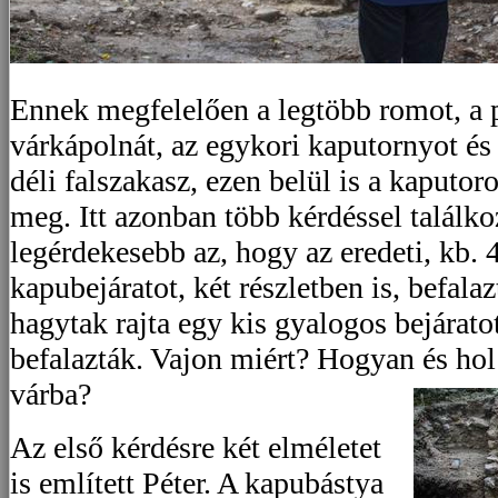
Ennek megfelelően a legtöbb romot, a p
várkápolnát, az egykori kaputornyot és 
déli falszakasz, ezen belül is a kaputor
meg. Itt azonban több kérdéssel találko
legérdekesebb az, hogy az eredeti, kb. 
kapubejáratot, két részletben is, befala
hagytak rajta egy kis gyalogos bejárato
befalazták. Vajon miért? Hogyan és hol 
várba?
Az első kérdésre két elméletet
is említett Péter. A kapubástya