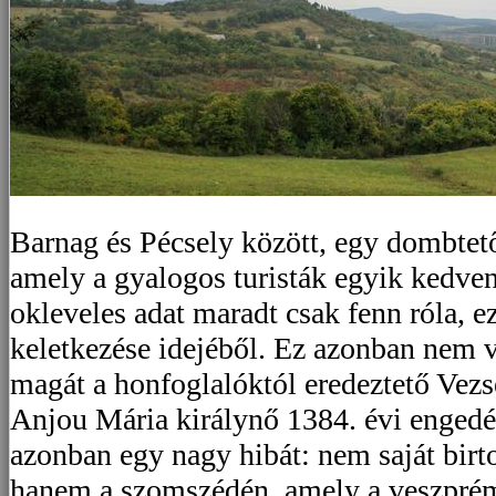
Barnag és Pécsely között, egy dombtet
amely a gyalogos turisták egyik kedve
okleveles adat maradt csak fenn róla, ez
keletkezése idejéből. Ez azonban nem 
magát a honfoglalóktól eredeztető Vezs
Anjou Mária királynő 1384. évi engedél
azonban egy nagy hibát: nem saját birt
hanem a szomszédén, amely a veszprém