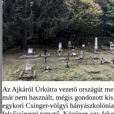
Az Ajkáról Úrkútra vezető országút mel
már nem használt, mégis gondozott kis 
egykori Csinger-völgyi bányászkolónia 
felsőcsingeri temető. Középen egy feke