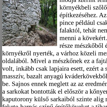
környékbeli szől
építkezéséhez. A
pince például csa
falaktól, tehát ne
menni a kövekért
része mészkőből é
környékről nyerték, a várhoz közeli me
oldalából. Mivel a mészkőnek ez a fajt
volt, inkább csak lapjaira esett, ezért 
masszív, bazalt anyagú kváderkövekből 
be. Sajnos ennek meglett az az eredmé
a sarkokat bontották el először a kőnye
kaputorony külső sarkaiból szinte alig 
fekete-barnás színű építőköveket a tiha