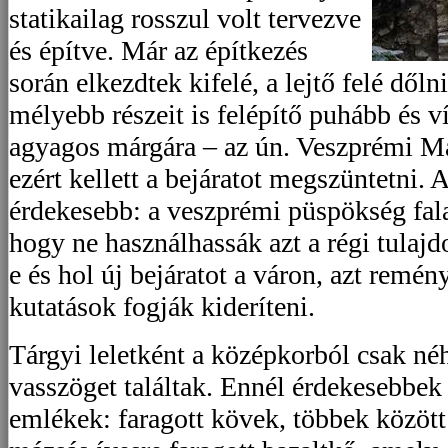
statikailag rosszul volt tervezve
és építve. Már az építkezés
során elkezdtek kifelé, a lejtő felé dől
mélyebb részeit is felépítő puhább és ví
agyagos márgára – az ún. Veszprémi Már
ezért kellett a bejáratot megszüntetni. 
érdekesebb: a veszprémi püspökség falaz
hogy ne használhassák azt a régi tulaj
e és hol új bejáratot a váron, azt remén
kutatások fogják kideríteni.
Tárgyi leletként a középkorból csak né
vasszöget találtak. Ennél érdekesebbek 
emlékek: faragott kövek, többek között