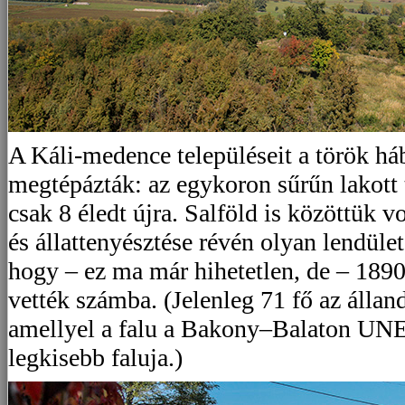
A Káli-medence településeit a török há
megtépázták: az egykoron sűrűn lakott t
csak 8 éledt újra. Salföld is közöttük v
és állattenyésztése révén olyan lendület
hogy – ez ma már hihetetlen, de – 1890
vették számba. (Jelenleg 71 fő az álla
amellyel a falu a Bakony–Balaton U
legkisebb faluja.)