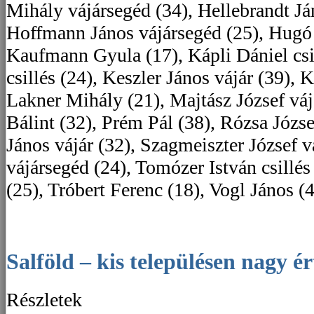
Mihály vájársegéd (34), Hellebrandt Já
Hoffmann János vájársegéd (25), Hugó F
Kaufmann Gyula (17), Kápli Dániel csil
csillés (24), Keszler János vájár (39), 
Lakner Mihály (21), Majtász József vá
Bálint (32), Prém Pál (38), Rózsa József
János vájár (32), Szagmeiszter József v
vájársegéd (24), Tomózer István csillés
(25), Tróbert Ferenc (18), Vogl János (4
Salföld – kis településen nagy ér
Részletek