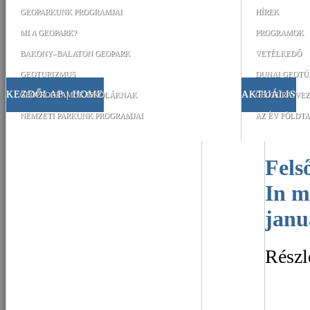
GEOPARKUNK PROGRAMJAI
HÍREK
MI A GEOPARK?
PROGRAMOK
BAKONY–BALATON GEOPARK
VETÉLKEDŐ
GEOTURIZMUS
DUNAI GEOTÚ
KEZDŐLAP | HOME
AKTUÁLIS
GEOPROGRAMOK ISKOLÁKNAK
GEOTÚRA-VEZ
NEMZETI PARKUNK PROGRAMJAI
AZ ÉV FÖLDTA
Felsőcsingeri temető –
In m
janu
Részl