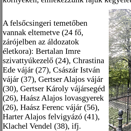
A felsőcsingeri temetőben
vannak eltemetve (24 fő,
zárójelben az áldozatok
életkora): Bertalan Imre
szivattyúkezelő (24), Chrastina
Ede vájár (27), Császár István
vájár (37), Gertser Alajos vájár
(30), Gertser Károly vájársegéd
(26), Haász Alajos lovasgyerek
(26), Haász Ferenc vájár (56),
Harter Alajos felvigyázó (41),
Klachel Vendel (38), ifj.