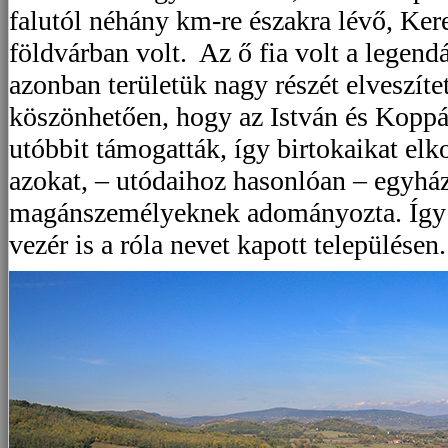
falutól néhány km-re északra lévő, Ker
földvárban volt. Az ő fia volt a legend
azonban területük nagy részét elveszíte
köszönhetően, hogy az István és Koppá
utóbbit támogatták, így birtokaikat elko
azokat, – utódaihoz hasonlóan – egyház
magánszemélyeknek adományozta. Így l
vezér is a róla nevet kapott településen.