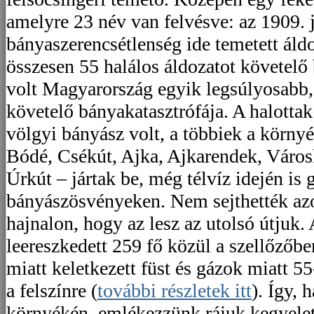
amelyre 23 név van felvésve: az 1909. 
bányaszerencsétlenség ide temetett áld
összesen 55 halálos áldozatot követelő
volt Magyarország egyik legsúlyosabb,
követelő bányakatasztrófája. A halotta
völgyi bányász volt, a többiek a környé
Bódé, Csékút, Ajka, Ajkarendek, Város
Úrkút – jártak be, még télvíz idején is
bányászösvényeken. Nem sejthették azo
hajnalon, hogy az lesz az utolsó útjuk
leereszkedett 259 fő közül a szellőzőb
miatt keletkezett füst és gázok miatt 55
a felszínre (
további részletek itt
). Így, 
környékén, emlékezzünk rájuk kegyele