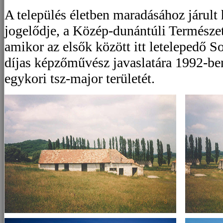
A település életben maradásához járult 
jogelődje, a Közép-dunántúli Természe
amikor az elsők között itt letelepedő
díjas képzőművész javaslatára 1992-be
egykori tsz-major területét.