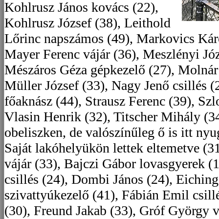
Kohlrusz János kovács (22),
Kohlrusz József (38), Leithold
Lőrinc napszámos (49), Markovics Károl
Mayer Ferenc vájár (36), Meszlényi Józ
Mészáros Géza gépkezelő (27), Molnár 
Müller József (33), Nagy Jenő csillés 
főaknász (44), Strausz Ferenc (39), Szlo
Vlasin Henrik (32), Titscher Mihály (3
obeliszken, de valószínűleg ő is itt nyu
Saját lakóhelyükön lettek eltemetve (3
vájár (33), Bajczi Gábor lovasgyerek (
csillés (24), Dombi János (24), Eichin
szivattyúkezelő (41), Fábián Emil csill
(30), Freund Jakab (33), Gróf György v