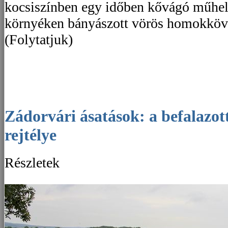
kocsiszínben egy időben kővágó műhel
környéken bányászott vörös homokköve
(Folytatjuk)
Zádorvári ásatások: a befalazott kaputorony
rejtélye
Részletek