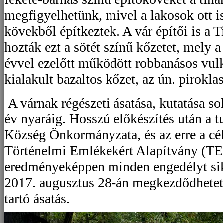
megfigyelhetünk, mivel a lakosok ott i
kövekből építkeztek. A vár építői is a T
hozták ezt a sötét színű kőzetet, mely a
évvel ezelőtt működött robbanásos vul
kialakult bazaltos kőzet, az ún. piroklas
A várnak régészeti ásatása, kutatása s
év nyaráig. Hosszú előkészítés után a 
Község Önkormányzata, és az erre a cél
Történelmi Emlékekért Alapítvány (TE
eredményeképpen minden engedélyt sike
2017. augusztus 28-án megkezdődhetet
tartó ásatás.