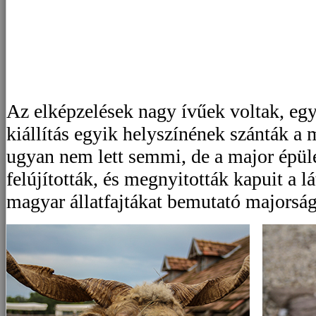
Az elképzelések nagy ívűek voltak, eg
kiállítás egyik helyszínének szánták a
ugyan nem lett semmi, de a major épüle
felújították, és megnyitották kapuit a lá
magyar állatfajtákat bemutató majorság