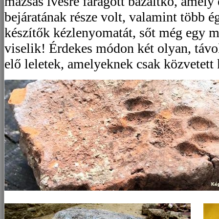
mázsás ívesre faragott bazaltkő, amely
bejáratának része volt, valamint több ég
készítők kézlenyomatát, sőt még egy m
viselik! Érdekes módon két olyan, távol
elő leletek, amelyeknek csak közvetett