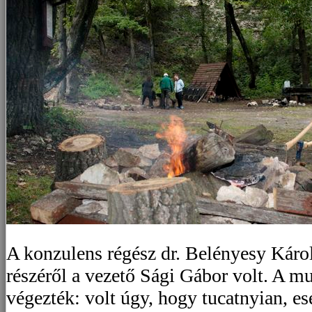
A konzulens régész dr. Belényesy Károl
részéről a vezető Sági Gábor volt. A m
végezték: volt úgy, hogy tucatnyian, e