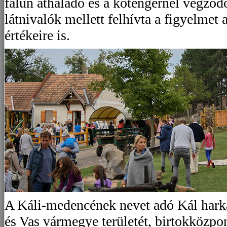
falun áthaladó és a kőtengernél végződő
látnivalók mellett felhívta a figyelmet a
értékeire is.
A Káli-medencének nevet adó Kál harka
és Vas vármegye területét, birtokközpon