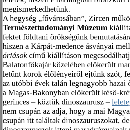
megismerkedhetünk.
A hegység „fővárosában”, Zircen műk
Természettudományi Múzeum
kiállí
fektet földtani örökségünk bemutatására
hiszen a Kárpát-medence ásványai mell
óriások
című kiállításon megcsodálhat
Balatonfőkajár közelében előkerült ma
letűnt korok élőlényeiről ejtünk szót, fe
az utóbbi évek talán legnagyobb hazai ő
a Magas-Bakonyban előkerült késő-krét
gerinces – köztük dinoszaurusz –
lelet
nem csupán az adja, hogy a mai Magyar
csupán itt találtak dinoszauruszokat, d
dinoszauruszok itteni maradványainak