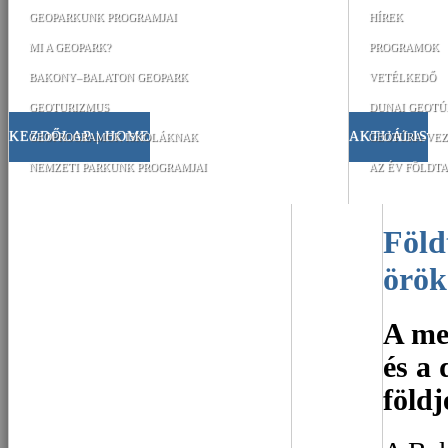
GEOPARKUNK PROGRAMJAI
HÍREK
MI A GEOPARK?
PROGRAMOK
BAKONY–BALATON GEOPARK
VETÉLKEDŐ
GEOTURIZMUS
DUNAI GEOTÚ
KEZDŐLAP | HOME
AKTUÁLIS
GEOPROGRAMOK ISKOLÁKNAK
GEOTÚRA-VEZ
NEMZETI PARKUNK PROGRAMJAI
AZ ÉV FÖLDTA
Földtudományi
örök
A me
és a
földje