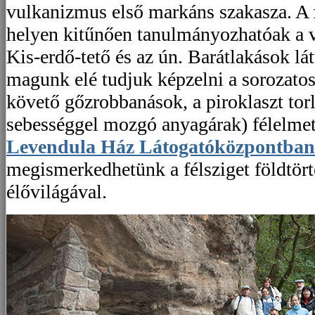
vulkanizmus első markáns szakasza. A 
helyen kitűnően tanulmányozhatóak a vu
Kis-erdő-tető és az ún. Barátlakások lát
magunk elé tudjuk képzelni a sorozato
követő gőzrobbanások, a piroklaszt tor
sebességgel mozgó anyagárak) félelmet
Levendula Ház Látogatóközpontban
megismerkedhetünk a félsziget földtört
élővilágával.