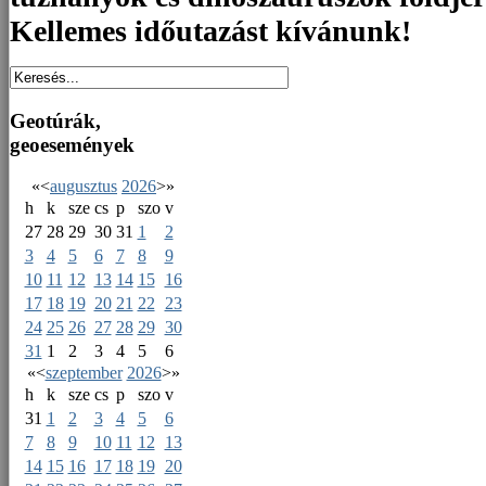
Kellemes időutazást kívánunk!
Geotúrák,
geoesemények
«
<
augusztus
2026
>
»
h
k
sze
cs
p
szo
v
27
28
29
30
31
1
2
3
4
5
6
7
8
9
10
11
12
13
14
15
16
17
18
19
20
21
22
23
24
25
26
27
28
29
30
31
1
2
3
4
5
6
«
<
szeptember
2026
>
»
h
k
sze
cs
p
szo
v
31
1
2
3
4
5
6
7
8
9
10
11
12
13
14
15
16
17
18
19
20