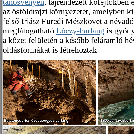
tanösvényen
, tájrendezett kőfejtőkben
az ősföldrajzi környezetet, amelyben ki
felső-triász Füredi Mészkövet a névadó
meglátogatható
Lóczy-barlang
is gyöny
a kőzet felületén a később feláramló hé
oldásformákat is létrehoztak.