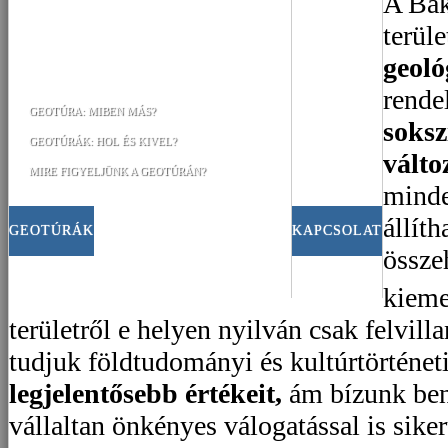
A Ba
terül
geoló
rende
GEOTÚRA: MIBEN MÁS?
soksz
GEOTÚRÁK: HOL ÉS KIVEL?
válto
MIRE FIGYELJÜNK A GEOTÚRÁN?
minde
állít
GEOTÚRÁK
KAPCSOLAT
össze
kieme
területről e helyen nyilván csak felvill
tudjuk földtudományi és kultúrtörténe
legjelentősebb értékeit,
ám bízunk ben
vállaltan önkényes válogatással is sike