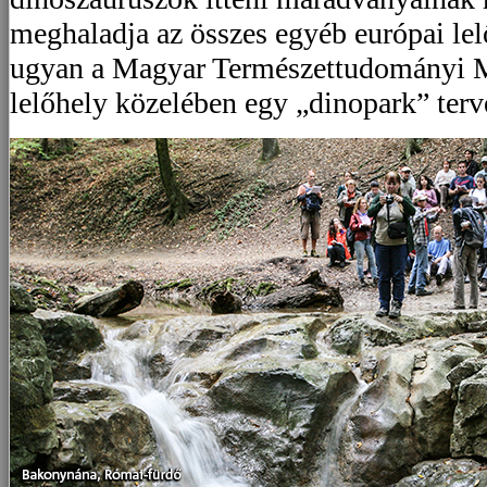
meghaladja az összes egyéb európai lel
ugyan a Magyar Természettudományi M
lelőhely közelében egy „dinopark” ter