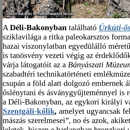
A
Déli-Bakonyban
található
Úrkúti-ő
sziklavilága a ritka paleokarsztos form
hazai viszonylatban egyedülálló méretű 
is tanösvény vezeti végig az érdeklődő
várja látogatóit az a
Bányászati Múzeu
szabadtéri technikatörténeti emlékmú
csupán a föld alatt dolgozó embernek á
őslénytani és ásványgyűjteménnyel is 
a Déli-Bakonyban, az egykori királyi v
Szentgáli-kőlik
,
amelyet ugyancsak fel
mászás szerelmesei”, no és azok, akiket
leletek, hiszen e barlangban bronzkori u