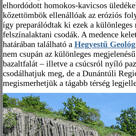
elhordódott homokos-kavicsos üledékek
kőzettömbök ellenállóak az eróziós fo
így preparálódtak ki ezek a különleges
felszínalaktani csodák. A medence kel
határában található a
Hegyestű Geológ
nem csupán az különleges megjelenésű
bazaltfalát – illetve a csúcsról nyíló paz
csodálhatjuk meg, de a Dunántúli Reg
megismerhetjük a tágabb térség legjelle