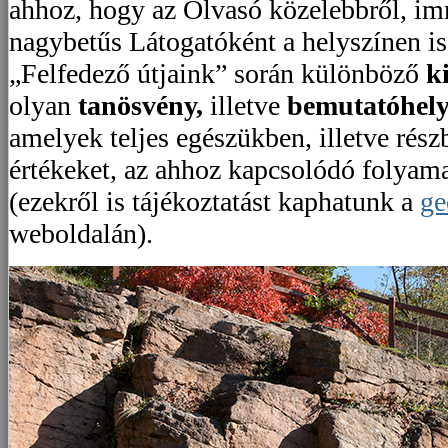
ahhoz, hogy az Olvasó közelebbről, i
nagybetűs Látogatóként a helyszínen 
„Felfedező útjaink” során különböző
k
olyan
tanösvény,
illetve
bemutatóhel
amelyek teljes egészükben, illetve rés
értékeket, az ahhoz kapcsolódó folyam
(ezekről is tájékoztatást kaphatunk a
ge
weboldalán).