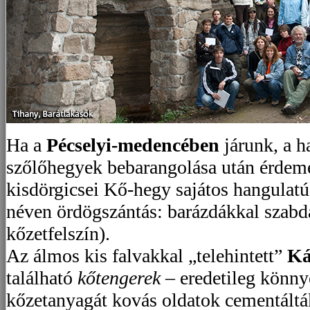
Ha a
Pécselyi-medencében
járunk, a h
szőlőhegyek bebarangolása után érdeme
kisdörgicsei Kő-hegy sajátos hangulat
néven ördögszántás: barázdákkal szabda
kőzetfelszín).
Az álmos kis falvakkal „telehintett”
Ká
található
kőtengerek
– eredetileg könn
kőzetanyagát kovás oldatok cementálták