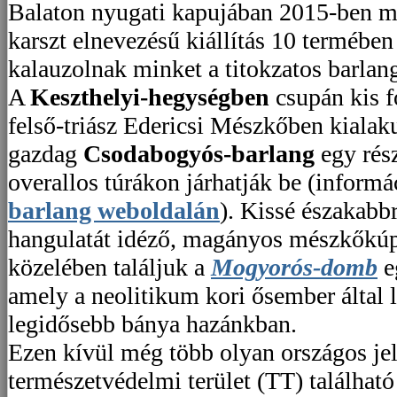
Balaton nyugati kapujában 2015-ben m
karszt elnevezésű kiállítás 10 termében
kalauzolnak minket a titokzatos barlan
A
Keszthelyi-hegységben
csupán kis f
felső-triász Edericsi Mészkőben kialak
gazdag
Csodabogyós-barlang
egy rész
overallos túrákon járhatják be (informác
barlang weboldalán
). Kissé északabb
hangulatát idéző, magányos mészkőkú
közelében találjuk a
Mogyorós-domb
e
amely a neolitikum kori ősember által l
legidősebb bánya hazánkban.
Ezen kívül még több olyan országos je
természetvédelmi terület (TT) található