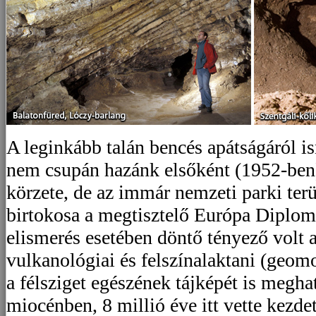
A leginkább talán bencés apátságáról i
nem csupán hazánk elsőként (1952-ben)
körzete, de az immár nemzeti parki ter
birtokosa a megtisztelő Európa Diplom
elismerés esetében döntő tényező volt a
vulkanológiai és felszínalaktani (geomo
a félsziget egészének tájképét is megha
miocénben, 8 millió éve itt vette kezde