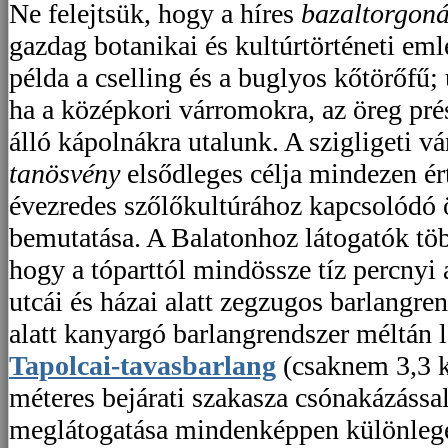
Ne felejtsük, hogy a híres
bazaltorgon
gazdag botanikai és kultúrtörténeti eml
példa a cselling és a buglyos kőtörőfű;
ha a középkori várromokra, az öreg pr
álló kápolnákra utalunk. A szigligeti v
tanösvény
elsődleges célja mindezen ért
évezredes szőlőkultúrához kapcsolódó
bemutatása. A Balatonhoz látogatók töb
hogy a tóparttól mindössze tíz percnyi
utcái és házai alatt zegzugos barlangren
alatt kanyargó barlangrendszer méltán 
Tapolcai-tavasbarlang
(csaknem 3,3 
méteres bejárati szakasza csónakázássa
meglátogatása mindenképpen különleg