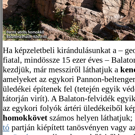
Ha képzeletbeli kirándulásunkat a – ge
fiatal, mindössze 15 ezer éves – Balato
kezdjük, már messziről láthatjuk a
ken
amelyeket az egykori Pannon-belteng
üledékei építenek fel (tetején egyik véd
tátorján virít). A Balaton-felvidék egyi
az egykori folyók ártéri üledékeiből k
homokkövet
számos helyen láthatjuk;
tó
partján kiépített tanösvényen vagy a