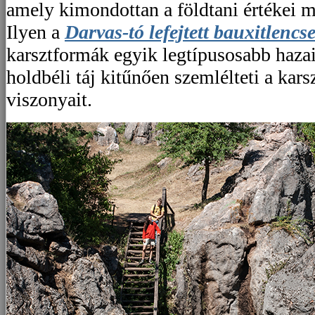
amely kimondottan a földtani értékei mi
Ilyen a
Darvas-tó lefejtett bauxitlencs
karsztformák egyik legtípusosabb hazai 
holdbéli táj kitűnően szemlélteti a kars
viszonyait.