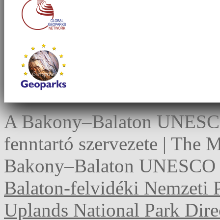
A Bakony–Balaton UNESCO 
fenntartó szervezete | The
Bakony–Balaton UNESCO G
Balaton-felvidéki Nemzeti 
Uplands National Park Dire