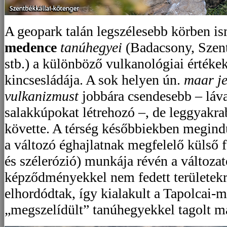
A geopark talán legszélesebb körben is
medence
tanúhegyei
(Badacsony, Szen
stb.) a különböző vulkanológiai értékek
kincsesládája. A sok helyen ún.
maar je
vulkanizmust
jobbára csendesebb – láv
salakkúpokat létrehozó –, de leggyakr
követte. A térség későbbiekben megindu
a változó éghajlatnak megfelelő külső f
és szélerózió) munkája révén a változa
képződményekkel nem fedett területekr
elhordódtak, így kialakult a Tapolcai-m
„megszelídült” tanúhegyekkel tagolt m