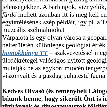
jelenségekben. A barlangok, víznyelők
fürdő
mellett azonban itt is meg kell em
együttélésének szép példáit, így pl. a T
muzeális szélmalmokat
Várpalota is egy olyan városa a geopa
belterületén különleges geológiai érték 
homokbánya TT
– szakvezetéssel megt
üledékrétegei valóságos nyitott geológ
mutatják be az egykori miocén tengerpa
viszonyait és a gazdag puhatestű fauna
Kedves Olvasó (és reménybeli Látog
bízunk benne, hogy sikerült Önt is i
tűzhányók és dinoszauruszok földjér