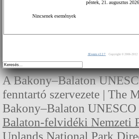
péntek, 21. augusztus 202
Nincsenek események
JEvents v2.2.7
Copyright © 2006-2012
A Bakony–Balaton UNESCO 
fenntartó szervezete | The
Bakony–Balaton UNESCO G
Balaton-felvidéki Nemzeti 
Uplands National Park Dire