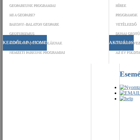
GEOPARKUNK PROGRAMJAI
HÍREK
MI A GEOPARK?
PROGRAMOK
BAKONY–BALATON GEOPARK
VETÉLKEDŐ
GEOTURIZMUS
DUNAI GEOTÚ
KEZDŐLAP | HOME
AKTUÁLIS
GEOPROGRAMOK ISKOLÁKNAK
GEOTÚRA-VEZ
NEMZETI PARKUNK PROGRAMJAI
AZ ÉV FÖLDTA
Esem