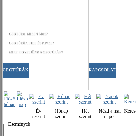
GEOTÚRA: MIBEN MÁS?
GEOTÚRÁK: HOL ÉS KIVEL?
MIRE FIGYELJÜNK A GEOTÚRÁN?
GEOTÚRÁK
KAPCSOLAT
Év
Hónap
Hét
Nézd a mai
Keres
szerint
szerint
szerint
napot
Események