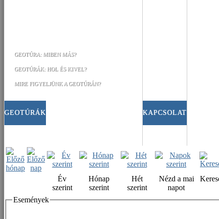
GEOTÚRA: MIBEN MÁS?
GEOTÚRÁK: HOL ÉS KIVEL?
MIRE FIGYELJÜNK A GEOTÚRÁN?
GEOTÚRÁK
KAPCSOLAT
Év
Hónap
Hét
Nézd a mai
Keres
szerint
szerint
szerint
napot
Események