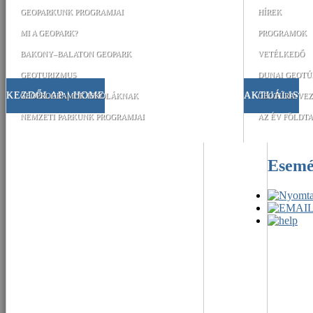
GEOPARKUNK PROGRAMJAI
HÍREK
MI A GEOPARK?
PROGRAMOK
BAKONY–BALATON GEOPARK
VETÉLKEDŐ
GEOTURIZMUS
DUNAI GEOTÚ
KEZDŐLAP | HOME
AKTUÁLIS
GEOPROGRAMOK ISKOLÁKNAK
GEOTÚRA-VEZ
NEMZETI PARKUNK PROGRAMJAI
AZ ÉV FÖLDTA
Esem