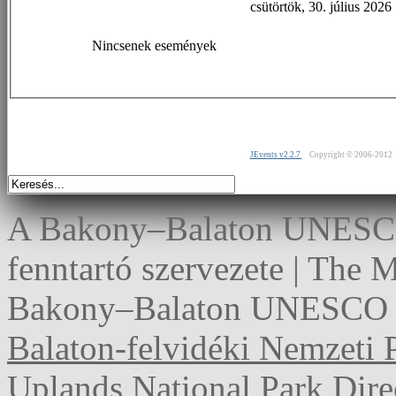
csütörtök, 30. július 2026
Nincsenek események
JEvents v2.2.7
Copyright © 2006-2012
A Bakony–Balaton UNESCO 
fenntartó szervezete | The
Bakony–Balaton UNESCO G
Balaton-felvidéki Nemzeti 
Uplands National Park Dire