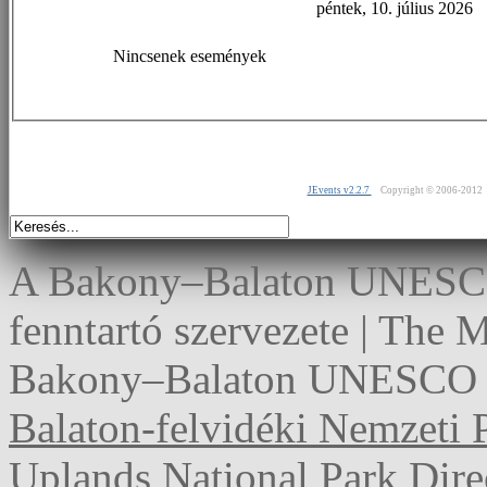
péntek, 10. július 2026
Nincsenek események
JEvents v2.2.7
Copyright © 2006-2012
A Bakony–Balaton UNESCO 
fenntartó szervezete | The
Bakony–Balaton UNESCO G
Balaton-felvidéki Nemzeti 
Uplands National Park Dire