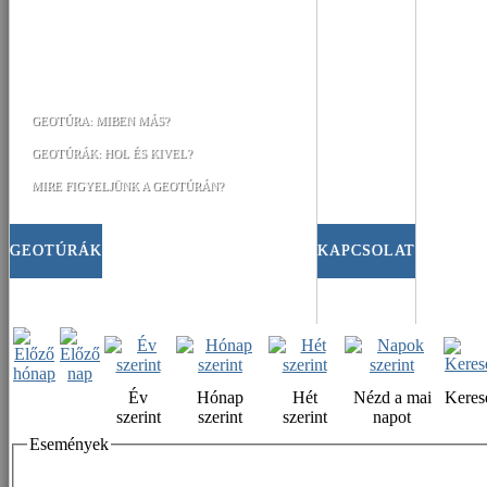
GEOTÚRA: MIBEN MÁS?
GEOTÚRÁK: HOL ÉS KIVEL?
MIRE FIGYELJÜNK A GEOTÚRÁN?
GEOTÚRÁK
KAPCSOLAT
Év
Hónap
Hét
Nézd a mai
Keres
szerint
szerint
szerint
napot
Események