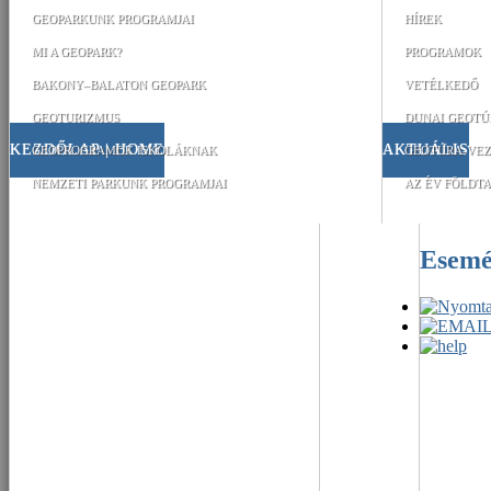
GEOPARKUNK PROGRAMJAI
HÍREK
MI A GEOPARK?
PROGRAMOK
BAKONY–BALATON GEOPARK
VETÉLKEDŐ
GEOTURIZMUS
DUNAI GEOTÚ
KEZDŐLAP | HOME
AKTUÁLIS
GEOPROGRAMOK ISKOLÁKNAK
GEOTÚRA-VEZ
NEMZETI PARKUNK PROGRAMJAI
AZ ÉV FÖLDTA
Esem