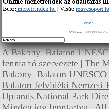
Online menetrendek az odautazás m
Busz:
menetrendek.hu
| Vasút:
mavcsoport.h
Vissza
JEvents v2.2.7
Copyright © 2006-2012
A Bakony–Balaton UNESCO 
fenntartó szervezete | The
Bakony–Balaton UNESCO G
Balaton-felvidéki Nemzeti 
Uplands National Park Dire
Minden jog fenntartva | Al