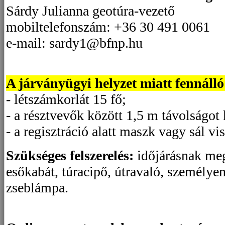
Sárdy Julianna geotúra-vezető
mobiltelefonszám: +36 30 491 0061
e-mail:
sardy1@bfnp.hu
A járványügyi helyzet miatt fennálló
-
létszámkorlát 15 fő;
- a résztvevők között 1,5 m távolságot k
- a regisztráció alatt maszk vagy sál vi
Szükséges felszerelés:
időjárásnak meg
esőkabát, túracipő, útravaló, személyen
zseblámpa.