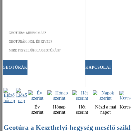
GEOTÚRA: MIBEN MÁS?
GEOTÚRÁK: HOL ÉS KIVEL?
MIRE FIGYELJÜNK A GEOTÚRÁN?
GEOTÚRÁK
KAPCSOLAT
Év
Hónap
Hét
Nézd a mai
Keres
szerint
szerint
szerint
napot
Geotúra a Keszthelyi-hegység mesélő szi