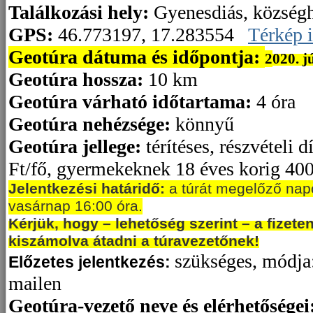
Találkozási hely:
Gyenesdiás, községh
GPS:
46.773197, 17.283554
Térkép i
Geotúra dátuma és időpontja:
2
020. j
Geotúra hossza:
10 km
Geotúra várható időtartama:
4 óra
Geotúra nehézsége:
könnyű
Geotúra jellege:
térítéses, részvételi d
Ft/fő, gyermekeknek 18 éves korig 400
Jelentkezési határidő:
a túrát megelőző nap
vasárnap 16:00 óra.
Kérjük, hogy – lehetőség szerint – a fizet
kiszámolva átadni a túravezetőnek!
szükséges, módja:
Előzetes jelentkezés:
mailen
G
eotúra-vezető neve és elérhetőségei