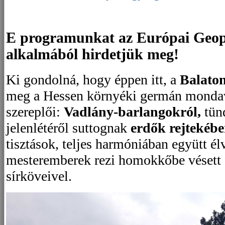
E programunkat az Európai Geo
alkalmából hirdetjük meg!
Ki gondolná, hogy éppen itt, a
Balato
meg a Hessen környéki germán mondavi
szereplői:
Vadlány-barlangokról,
tün
jelenlétéről suttognak
erdők rejtekéb
tisztások, teljes harmóniában együtt él
mesteremberek rezi homokkőbe vésett f
sírköveivel.