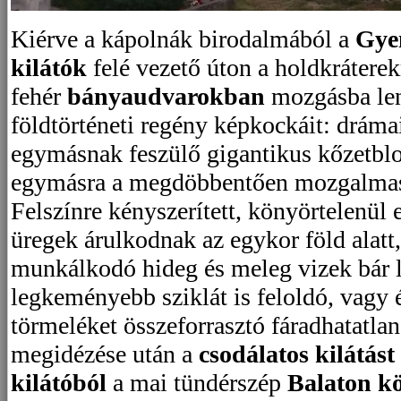
Kiérve a kápolnák birodalmából a
Gye
kilátók
felé vezető úton a holdkrátere
fehér
bányaudvarokban
mozgásba len
földtörténeti regény képkockáit: dráma
egymásnak feszülő gigantikus kőzetbl
egymásra a megdöbbentően mozgalmas r
Felszínre kényszerített, könyörtelenül 
üregek árulkodnak az egykor föld alatt,
munkálkodó hideg és meleg vizek bár l
legkeményebb sziklát is feloldó, vagy é
törmeléket összeforrasztó fáradhatatla
megidézése után a
csodálatos kilátást
kilátóból
a mai tündérszép
Balaton kö