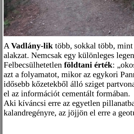
A
Vadlány-lik
több, sokkal több, mint
alakzat. Nemcsak egy különleges legen
Felbecsülhetetlen
földtani érték
: „oko
azt a folyamatot, mikor az egykori Pan
idősebb kőzetekből álló sziget partvonal
el az információt cementált formában.
Aki kíváncsi erre az egyetlen pillanatba
kalandregényre, az jöjjön el erre a geot