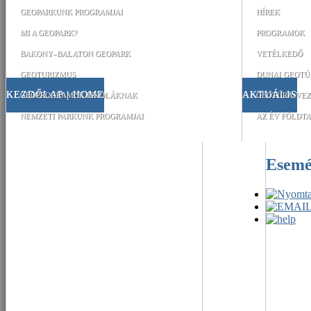
GEOPARKUNK PROGRAMJAI
HÍREK
MI A GEOPARK?
PROGRAMOK
BAKONY–BALATON GEOPARK
VETÉLKEDŐ
GEOTURIZMUS
DUNAI GEOTÚ
KEZDŐLAP | HOME
AKTUÁLIS
GEOPROGRAMOK ISKOLÁKNAK
GEOTÚRA-VEZ
NEMZETI PARKUNK PROGRAMJAI
AZ ÉV FÖLDTA
Esem