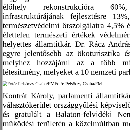
élőhely rekonstrukcióra 60%
infrastruktúrájának fejlesztésre 1
természetvédelmi őrszolgálatra 4,5% 
élettelen természeti értékek védelm
helyettes államtitkár. Dr. Rácz Andrá
egyre jelentősebb az ökoturisztika é
melyhez hozzájárul az a több min
létesítmény, melyeket a 10 nemzeti park
Fotó: Pelsőczy Csaba/FM
Kontrát Károly, parlamenti államtitk
választókerület országgyűlési képviselő
és gratulált a Balaton-felvidéki Ne
működési területén a közelmúltban m