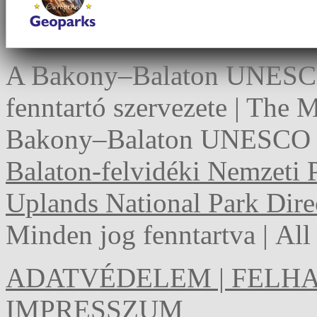
A Bakony–Balaton UNESCO 
fenntartó szervezete | The
Bakony–Balaton UNESCO G
Balaton-felvidéki Nemzeti 
Uplands National Park Dire
Minden jog fenntartva | Al
ADATVÉDELEM | FELHA
IMPRESSZUM