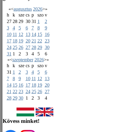
«
<
augusztus
2026
>
»
h
k
sze
cs
p
szo
v
27
28
29
30
31
1
2
3
4
5
6
7
8
9
10
11
12
13
14
15
16
17
18
19
20
21
22
23
24
25
26
27
28
29
30
31
1
2
3
4
5
6
«
<
szeptember
2026
>
»
h
k
sze
cs
p
szo
v
31
1
2
3
4
5
6
7
8
9
10
11
12
13
14
15
16
17
18
19
20
21
22
23
24
25
26
27
28
29
30
1
2
3
4
Kövess minket!