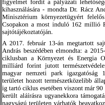
figyelmet fordít a pályázati lehetősé
kihasználására - mondta Dr. Rácz An
Minisztérium környezetügyért felelős 
Csopakon a most induló 162 millió F
sajtótájékoztatóján.
A 2017. február 13-án megtartott saj
András beszédében elmondta: a 2015-i
ciklusban a Környezet és Energia O
milliárd forint jutott természetvéde
magyar nemzeti park igazgatóság 1
területet hozott természetközelibb áll
ig tartó ciklus esetében viszont már 90
került aláírásra ugyanekkora támogatá
nagyságú területen várhatók beavatko