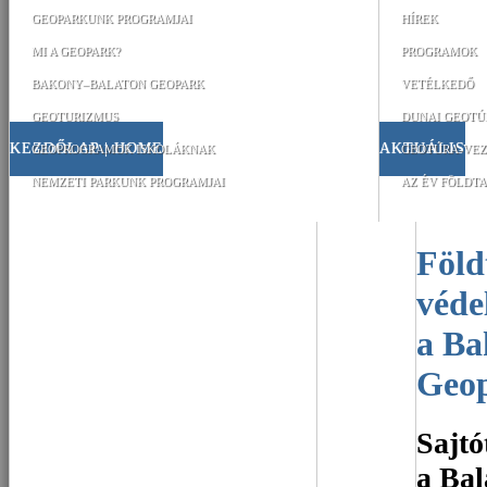
GEOPARKUNK PROGRAMJAI
HÍREK
MI A GEOPARK?
PROGRAMOK
BAKONY–BALATON GEOPARK
VETÉLKEDŐ
GEOTURIZMUS
DUNAI GEOTÚ
KEZDŐLAP | HOME
AKTUÁLIS
GEOPROGRAMOK ISKOLÁKNAK
GEOTÚRA-VEZ
NEMZETI PARKUNK PROGRAMJAI
AZ ÉV FÖLDTA
Földtani örökségünk
véde
a Ba
Geo
Sajtó
a Bal