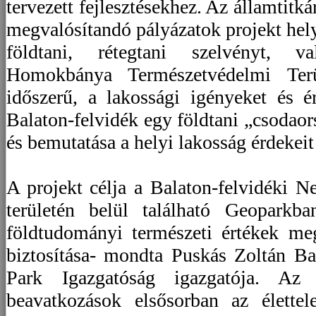
tervezett fejlesztésekhez. Az államtitk
megvalósítandó pályázatok projekt hely
földtani, rétegtani szelvényt, v
Homokbánya Természetvédelmi Terül
időszerű, a lakossági igényeket és ér
Balaton-felvidék egy földtani „csodao
és bemutatása a helyi lakosság érdekeit
A projekt célja a Balaton-felvidéki N
területén belül található Geoparkba
földtudományi természeti értékek me
biztosítása- mondta Puskás Zoltán Ba
Park Igazgatóság igazgatója. Az e
beavatkozások elsősorban az élettel