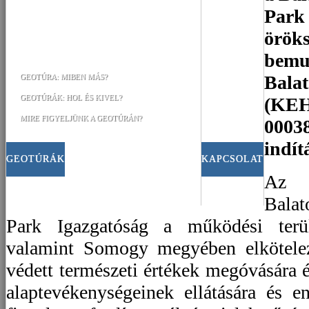
Park 
örök
bemu
Bala
GEOTÚRA: MIBEN MÁS?
GEOTÚRÁK: HOL ÉS KIVEL?
(KEH
MIRE FIGYELJÜNK A GEOTÚRÁN?
00038
indít
GEOTÚRÁK
KAPCSOLAT
Az 1
Bala
Park Igazgatóság a működési terü
valamint Somogy megyében elkötelez
védett természeti értékek megóvására 
alaptevékenységeinek ellátására és 