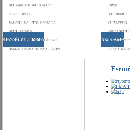
GEOPARKUNK PROGRAMJAI
HÍREK
MI A GEOPARK?
PROGRAMOK
BAKONY–BALATON GEOPARK
VETÉLKEDŐ
GEOTURIZMUS
DUNAI GEOTÚ
KEZDŐLAP | HOME
AKTUÁLIS
GEOPROGRAMOK ISKOLÁKNAK
GEOTÚRA-VEZ
NEMZETI PARKUNK PROGRAMJAI
AZ ÉV FÖLDTA
Esem