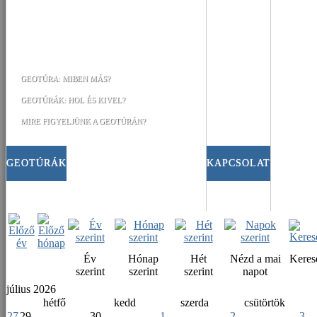
GEOTÚRA: MIBEN MÁS?
GEOTÚRÁK: HOL ÉS KIVEL?
MIRE FIGYELJÜNK A GEOTÚRÁN?
GEOTÚRÁK
KAPCSOLAT
Év
Hónap
Hét
Nézd a mai
Keres
szerint
szerint
szerint
napot
július 2026
hétfő
kedd
szerda
csütörtök
27
29
30
1
2
3