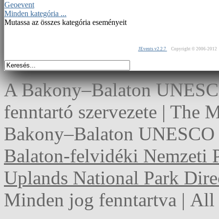
Geoevent
Minden kategória ...
Mutassa az összes kategória eseményeit
JEvents v2.2.7
Copyright © 2006-2012
A Bakony–Balaton UNESCO 
fenntartó szervezete | The
Bakony–Balaton UNESCO G
Balaton-felvidéki Nemzeti 
Uplands National Park Dire
Minden jog fenntartva | Al