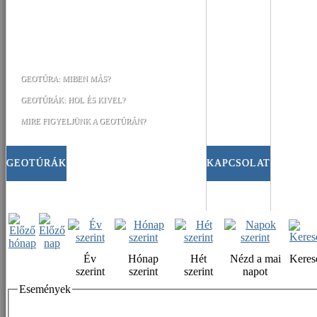
GEOTÚRA: MIBEN MÁS?
GEOTÚRÁK: HOL ÉS KIVEL?
MIRE FIGYELJÜNK A GEOTÚRÁN?
GEOTÚRÁK
KAPCSOLAT
Év
Hónap
Hét
Nézd a mai
Keres
szerint
szerint
szerint
napot
Események