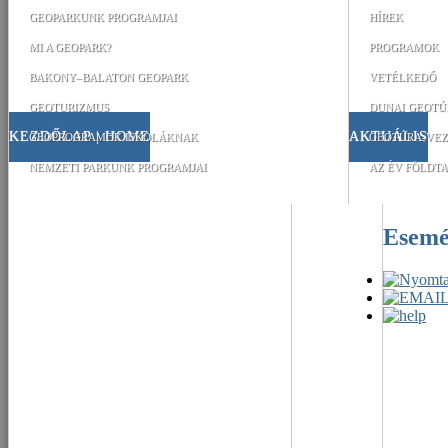
GEOPARKUNK PROGRAMJAI
HÍREK
MI A GEOPARK?
PROGRAMOK
BAKONY–BALATON GEOPARK
VETÉLKEDŐ
GEOTURIZMUS
DUNAI GEOTÚ
KEZDŐLAP | HOME
AKTUÁLIS
GEOPROGRAMOK ISKOLÁKNAK
GEOTÚRA-VEZ
NEMZETI PARKUNK PROGRAMJAI
AZ ÉV FÖLDTA
Esem