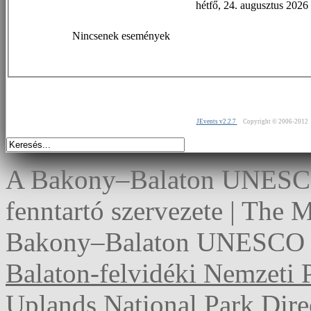
hétfő, 24. augusztus 2026
Nincsenek események
JEvents v2.2.7
Copyright © 2006-2012
A Bakony–Balaton UNESCO 
fenntartó szervezete | The
Bakony–Balaton UNESCO G
Balaton-felvidéki Nemzeti 
Uplands National Park Dire