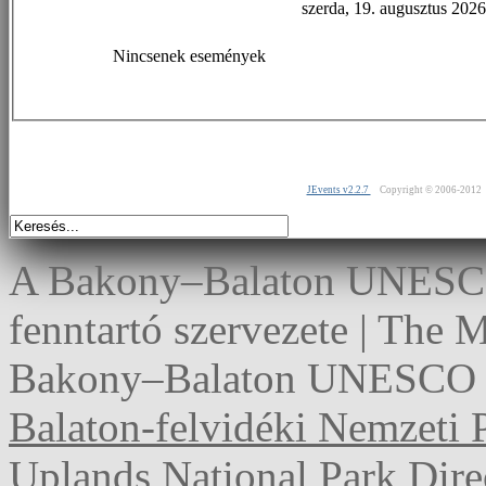
szerda, 19. augusztus 2026
Nincsenek események
JEvents v2.2.7
Copyright © 2006-2012
A Bakony–Balaton UNESCO 
fenntartó szervezete | The
Bakony–Balaton UNESCO G
Balaton-felvidéki Nemzeti 
Uplands National Park Dire