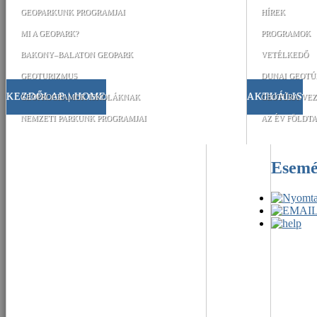
GEOPARKUNK PROGRAMJAI
HÍREK
MI A GEOPARK?
PROGRAMOK
BAKONY–BALATON GEOPARK
VETÉLKEDŐ
GEOTURIZMUS
DUNAI GEOTÚ
KEZDŐLAP | HOME
AKTUÁLIS
GEOPROGRAMOK ISKOLÁKNAK
GEOTÚRA-VEZ
NEMZETI PARKUNK PROGRAMJAI
AZ ÉV FÖLDTA
Esem