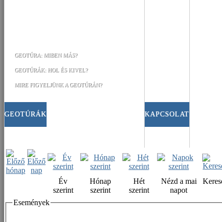
GEOTÚRA: MIBEN MÁS?
GEOTÚRÁK: HOL ÉS KIVEL?
MIRE FIGYELJÜNK A GEOTÚRÁN?
GEOTÚRÁK
KAPCSOLAT
Év
Hónap
Hét
Nézd a mai
Keres
szerint
szerint
szerint
napot
Események