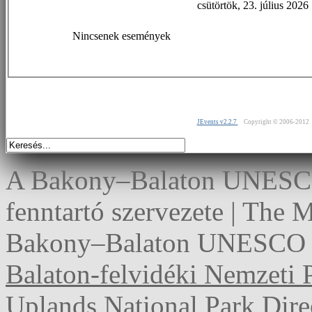
csütörtök, 23. július 2026
Nincsenek események
JEvents v2.2.7
Copyright © 2006-2012
A Bakony–Balaton UNESCO 
fenntartó szervezete | The
Bakony–Balaton UNESCO G
Balaton-felvidéki Nemzeti 
Uplands National Park Dire