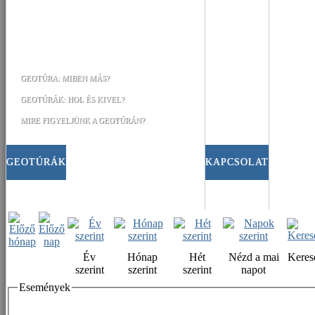
GEOTÚRA: MIBEN MÁS?
GEOTÚRÁK: HOL ÉS KIVEL?
MIRE FIGYELJÜNK A GEOTÚRÁN?
GEOTÚRÁK
KAPCSOLAT
Év
Hónap
Hét
Nézd a mai
Keres
szerint
szerint
szerint
napot
Események