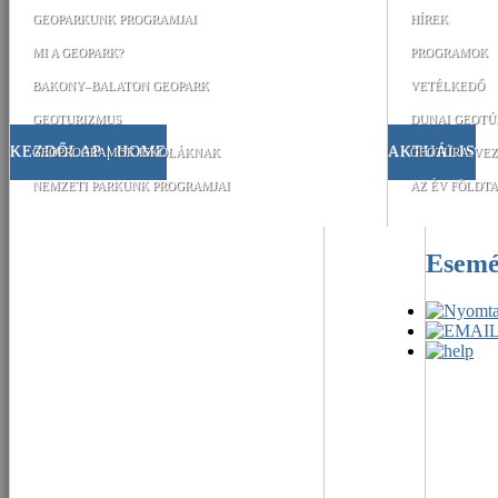
GEOPARKUNK PROGRAMJAI
HÍREK
MI A GEOPARK?
PROGRAMOK
BAKONY–BALATON GEOPARK
VETÉLKEDŐ
GEOTURIZMUS
DUNAI GEOTÚ
KEZDŐLAP | HOME
AKTUÁLIS
GEOPROGRAMOK ISKOLÁKNAK
GEOTÚRA-VEZ
NEMZETI PARKUNK PROGRAMJAI
AZ ÉV FÖLDTA
Esem