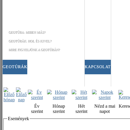
GEOTÚRA: MIBEN MÁS?
GEOTÚRÁK: HOL ÉS KIVEL?
MIRE FIGYELJÜNK A GEOTÚRÁN?
GEOTÚRÁK
KAPCSOLAT
Év
Hónap
Hét
Nézd a mai
Keres
szerint
szerint
szerint
napot
Események