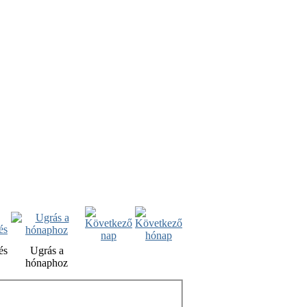
és
Ugrás a
hónaphoz