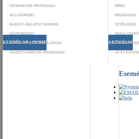
GEOPARKUNK PROGRAMJAI
HÍREK
MI A GEOPARK?
PROGRAMOK
BAKONY–BALATON GEOPARK
VETÉLKEDŐ
GEOTURIZMUS
DUNAI GEOTÚ
KEZDŐLAP | HOME
AKTUÁLIS
GEOPROGRAMOK ISKOLÁKNAK
GEOTÚRA-VEZ
NEMZETI PARKUNK PROGRAMJAI
AZ ÉV FÖLDTA
Esem