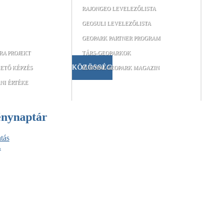
RAJONGEO LEVELEZŐLISTA
GEOSULI LEVELEZŐLISTA
GEOPARK PARTNER PROGRAM
RA PROJEKT
TÁRS-GEOPARKOK
KÖZÖSSÉG
ETŐ KÉPZÉS
EURÓPAI GEOPARK MAGAZIN
NI ÉRTÉKE
énynaptár