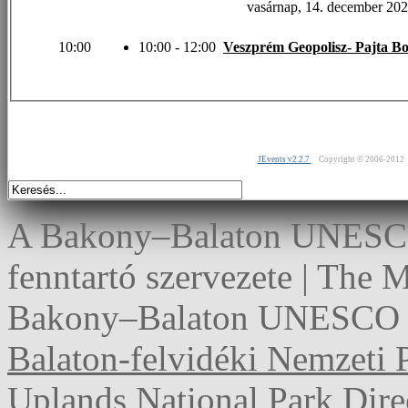
vasárnap, 14. december 20
10:00
10:00 - 12:00
Veszprém Geopolisz- Pajta Bor
JEvents v2.2.7
Copyright © 2006-2012
A Bakony–Balaton UNESCO 
fenntartó szervezete | The
Bakony–Balaton UNESCO G
Balaton-felvidéki Nemzeti 
Uplands National Park Dire