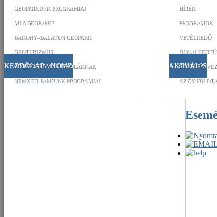
GEOPARKUNK PROGRAMJAI
HÍREK
MI A GEOPARK?
PROGRAMOK
BAKONY–BALATON GEOPARK
VETÉLKEDŐ
GEOTURIZMUS
DUNAI GEOTÚ
KEZDŐLAP | HOME
AKTUÁLIS
GEOPROGRAMOK ISKOLÁKNAK
GEOTÚRA-VEZ
NEMZETI PARKUNK PROGRAMJAI
AZ ÉV FÖLDTA
Esem