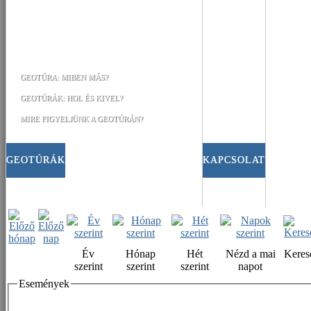
GEOTÚRA: MIBEN MÁS?
GEOTÚRÁK: HOL ÉS KIVEL?
MIRE FIGYELJÜNK A GEOTÚRÁN?
GEOTÚRÁK
KAPCSOLAT
Év
Hónap
Hét
Nézd a mai
Keres
szerint
szerint
szerint
napot
Események