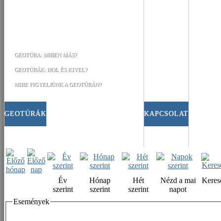
GEOTÚRA: MIBEN MÁS?
GEOTÚRÁK: HOL ÉS KIVEL?
MIRE FIGYELJÜNK A GEOTÚRÁN?
GEOTÚRÁK
KAPCSOLAT
Év
Hónap
Hét
Nézd a mai
Keres
szerint
szerint
szerint
napot
Események