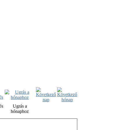
és
Ugrás a
hónaphoz