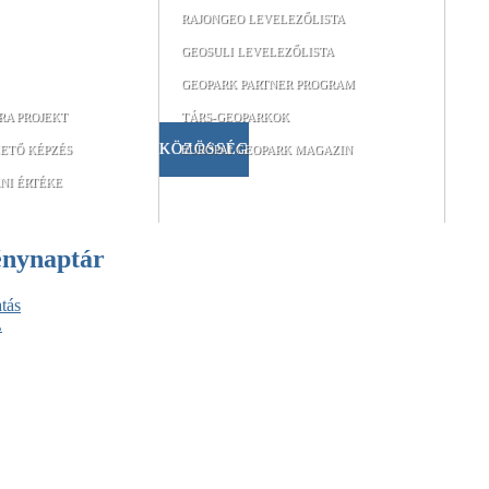
RAJONGEO LEVELEZŐLISTA
GEOSULI LEVELEZŐLISTA
GEOPARK PARTNER PROGRAM
RA PROJEKT
TÁRS-GEOPARKOK
KÖZÖSSÉG
ETŐ KÉPZÉS
EURÓPAI GEOPARK MAGAZIN
NI ÉRTÉKE
énynaptár