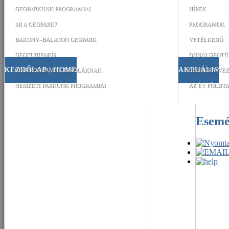
GEOPARKUNK PROGRAMJAI
HÍREK
MI A GEOPARK?
PROGRAMOK
BAKONY–BALATON GEOPARK
VETÉLKEDŐ
GEOTURIZMUS
DUNAI GEOTÚ
KEZDŐLAP | HOME
AKTUÁLIS
GEOPROGRAMOK ISKOLÁKNAK
GEOTÚRA-VEZ
NEMZETI PARKUNK PROGRAMJAI
AZ ÉV FÖLDTA
Esem