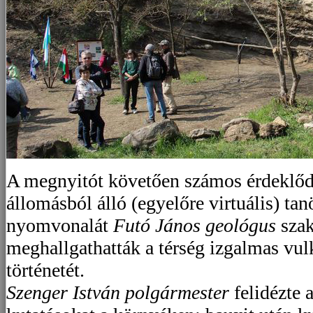
A megnyitót követően számos érdeklődő
állomásból álló (egyelőre virtuális) ta
nyomvonalát
Futó János geológus
szak
meghallgathatták a térség izgalmas vu
történetét.
Szenger István polgármester
felidézte 