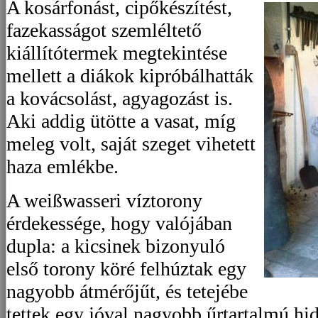
A kosárfonást, cipőkészítést,
fazekasságot szemléltető
kiállítótermek megtekintése
mellett a diákok kipróbálhatták
a kovácsolást, agyagozást is.
Aki addig ütötte a vasat, míg
meleg volt, saját szeget vihetett
haza emlékbe.
A weißwasseri víztorony
érdekessége, hogy valójában
dupla: a kicsinek bizonyuló
első torony köré felhúztak egy
nagyobb átmérőjűt, és tetejébe
tettek egy jóval nagyobb űrtartalmú hi