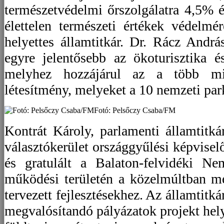
természetvédelmi őrszolgálatra 4,5% 
élettelen természeti értékek védelm
helyettes államtitkár. Dr. Rácz Andrá
egyre jelentősebb az ökoturisztika é
melyhez hozzájárul az a több min
létesítmény, melyeket a 10 nemzeti park
Fotó: Pelsőczy Csaba/FM
Kontrát Károly, parlamenti államtitk
választókerület országgyűlési képviselő
és gratulált a Balaton-felvidéki Ne
működési területén a közelmúltban m
tervezett fejlesztésekhez. Az államtitk
megvalósítandó pályázatok projekt hely