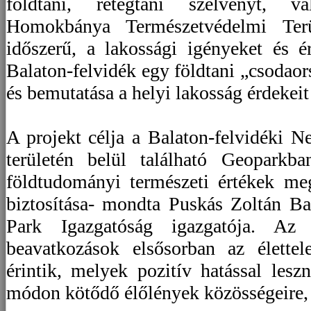
földtani, rétegtani szelvényt, v
Homokbánya Természetvédelmi Terül
időszerű, a lakossági igényeket és ér
Balaton-felvidék egy földtani „csodao
és bemutatása a helyi lakosság érdekeit
A projekt célja a Balaton-felvidéki N
területén belül található Geoparkba
földtudományi természeti értékek me
biztosítása- mondta Puskás Zoltán Ba
Park Igazgatóság igazgatója. Az e
beavatkozások elsősorban az élettel
érintik, melyek pozitív hatással les
módon kötődő élőlények közösségeire, é