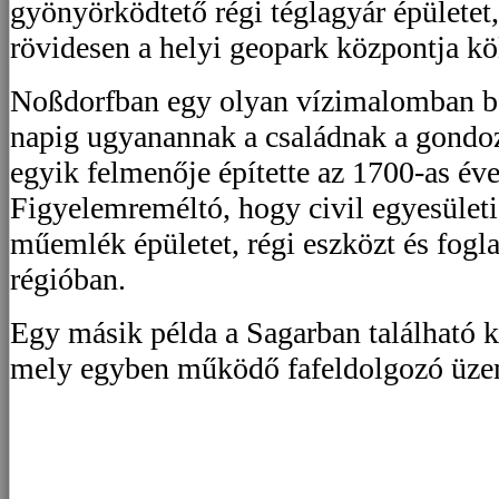
gyönyörködtető régi téglagyár épületet
rövidesen a helyi geopark központja kö
Noßdorfban egy olyan vízimalomban b
napig ugyanannak a családnak a gondo
egyik felmenője építette az 1700-as év
Figyelemreméltó, hogy civil egyesület
műemlék épületet, régi eszközt és fogl
régióban.
Egy másik példa a Sagarban található
mely egyben működő fafeldolgozó üze