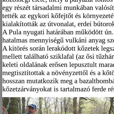
egy részét társadalmi munkában valósí
tették az egykori kőfejtőt és környezeté
kialakították az útvonalat, erdei bútoro
A Pula nyugati határában működött ún.
hatalmas mennyiségű vulkáni anyag szó
A kitörés során lerakódott kőzetek legs
mellett található sziklafal (az ősi tűzh
keleti oldalának erősen lepusztult mar
megtisztítottak a növényzettől és a kőt
hosszan mutatkozik meg a bazaltbombá
kőzetzárványokat is tartalmazó ferde ré