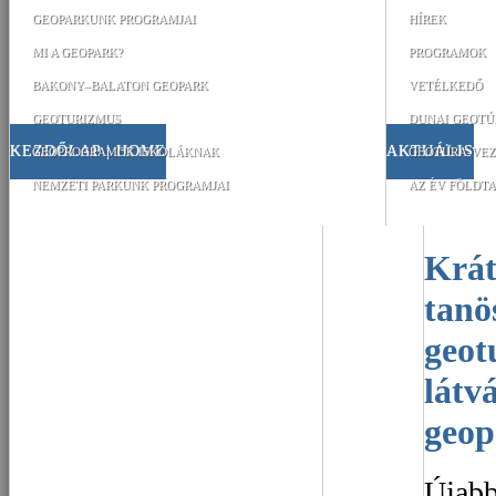
GEOPARKUNK PROGRAMJAI
HÍREK
MI A GEOPARK?
PROGRAMOK
BAKONY–BALATON GEOPARK
VETÉLKEDŐ
GEOTURIZMUS
DUNAI GEOTÚ
KEZDŐLAP | HOME
AKTUÁLIS
GEOPROGRAMOK ISKOLÁKNAK
GEOTÚRA-VEZ
NEMZETI PARKUNK PROGRAMJAI
AZ ÉV FÖLDTA
Kráter kőpark és
tanö
geot
látv
geo
Újabb