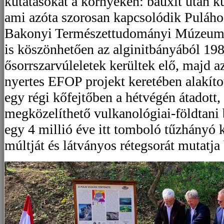
kutatásokat a környéken: bauxit után kut
ami azóta szorosan kapcsolódik Puláho
Bakonyi Természettudományi Múzeum 
is köszönhetően az alginitbányából 19
ősorrszarvúleletek kerültek elő, majd az
nyertes EFOP projekt keretében alakítot
egy régi kőfejtőben a hétvégén átadott
megközelíthető vulkanológiai-földtani
egy 4 millió éve itt tomboló tűzhányó 
múltját és látványos rétegsorát mutatja 