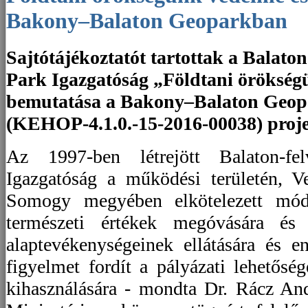
Bakony–Balaton Geoparkban
Sajtótájékoztatót tartottak a Balato
Park Igazgatóság „Földtani örökség
bemutatása a Bakony–Balaton Geo
(KEHOP-4.1.0.-15-2016-00038) projek
Az 1997-ben létrejött Balaton-fe
Igazgatóság a működési területén, V
Somogy megyében elkötelezett mód
természeti értékek megóvására és 
alaptevékenységeinek ellátására és 
figyelmet fordít a pályázati lehetősé
kihasználására - mondta Dr. Rácz An