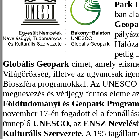
Park I
ban ala
Geopa
pályáz
Hálóza
pedig 
Globális Geopark
címet, amely elisme
Világörökség, illetve az ugyancsak ige
Bioszféra programokkal. Az UNESCO 
megnevezés és védjegy fontos eleme a
Földtudományi és Geopark Program
november 17-én fogadott el a fennállás
ünneplő
UNESCO,
az
ENSZ Nevelésü
Kulturális Szervezete.
A 195 tagállam