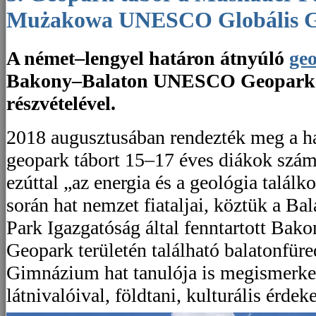
Mużakowa UNESCO Globális 
A német–lengyel határon átnyúló
ge
Bakony–Balaton UNESCO Geopark 
részvételével.
2018 augusztusában rendezték meg a 
geopark tábort 15–17 éves diákok szá
ezúttal „az energia és a geológia találko
során hat nemzet fiataljai, köztük a Ba
Park Igazgatóság által fenntartott B
Geopark területén található balatonfür
Gimnázium hat tanulója is megismerke
látnivalóival, földtani, kulturális érdek