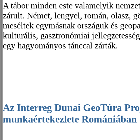
A
tábor minden este valamelyik nemze
zárult. Német, lengyel, román, olasz, 
meséltek egymásnak országuk és geopar
kulturális, gasztronómiai jellegzetessé
egy hagyományos tánccal zárták.
Az Interreg Dunai GeoTúra Projekt
munkaértekezlete Romániában