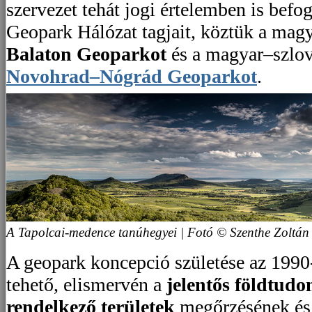
szervezet tehát jogi értelemben is befo
Geopark Hálózat tagjait, köztük a mag
Balaton Geoparkot
és a magyar–szlov
Novohrad–Nógrád Geoparkot
.
A Tapolcai-medence tanúhegyei | Fotó © Szenthe Zoltán
A geopark koncepció születése az 1990
tehető, elismervén a
jelentős földtud
rendelkező területek
megőrzésének és 