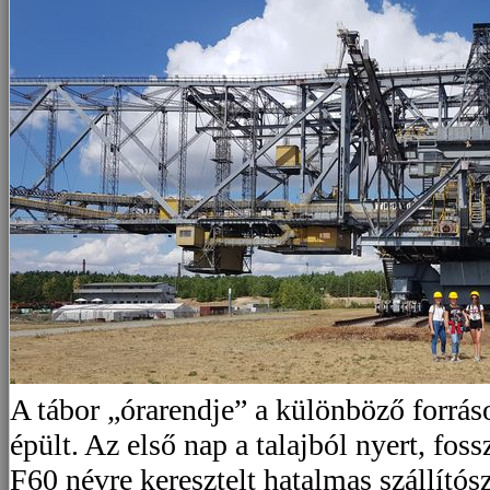
A tábor „órarendje” a különböző forrás
épült. Az első nap a talajból nyert, foss
F60 névre keresztelt hatalmas szállítós