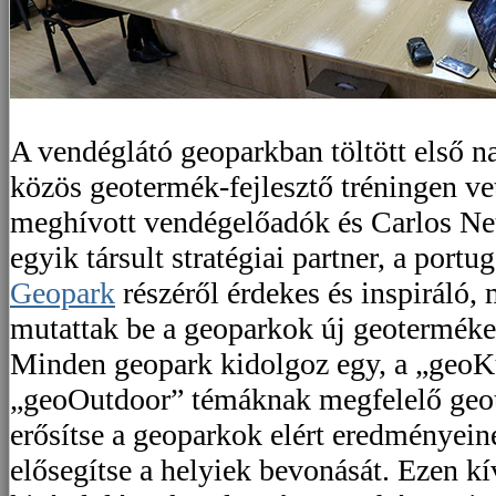
A vendéglátó geoparkban töltött első n
közös geotermék-fejlesztő tréningen ve
meghívott vendégelőadók és Carlos Net
egyik társult stratégiai partner, a portu
Geopark
részéről érdekes és inspiráló, 
mutattak be a geoparkok új geotermékei
Minden geopark kidolgoz egy, a „geoK
„geoOutdoor” témáknak megfelelő geot
erősítse a geoparkok elért eredményeinek
elősegítse a helyiek bevonását. Ezen k