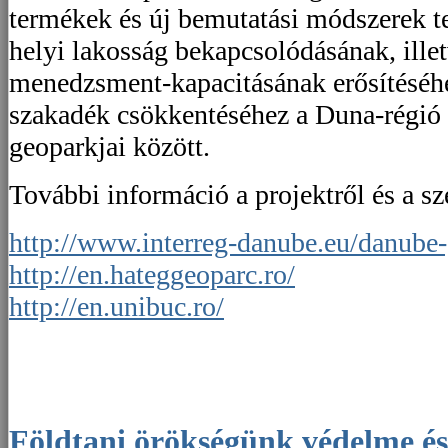
termékek és új bemutatási módszerek te
helyi lakosság bekapcsolódásának, ille
menedzsment-kapacitásának erősítéséhe
szakadék csökkentéséhez a Duna-régió 
geoparkjai között.
További információ a projektről és a sz
http://www.interreg-danube.eu/danube-
http://en.hateggeoparc.ro/
http://en.unibuc.ro/
Földtani örökségünk védelme és bemutatása a