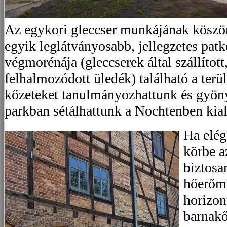
Az egykori gleccser munkájának kösz
egyik leglátványosabb, jellegzetes patk
végmorénája (gleccserek által szállítot
felhalmozódott üledék) található a ter
kőzeteket tanulmányozhattunk és gyön
parkban sétálhattunk a Nochtenben kial
Ha elég
körbe a
biztosa
hőerőmű
horizo
barnakő