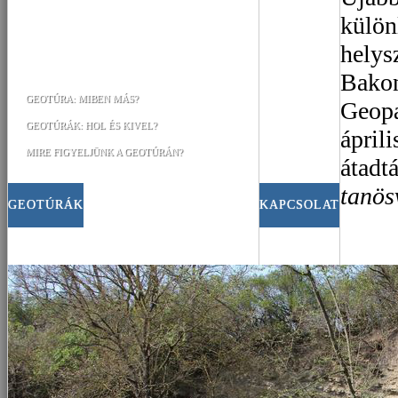
külön
helys
Bako
GEOTÚRA: MIBEN MÁS?
Geopa
GEOTÚRÁK: HOL ÉS KIVEL?
ápril
MIRE FIGYELJÜNK A GEOTÚRÁN?
átadt
tanös
GEOTÚRÁK
KAPCSOLAT