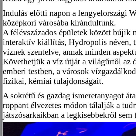
Indulás előtti napon a lengyelországi 
középkori városába kirándultunk.
A félévszázados épületek között bújik
interaktív kiállítás, Hydropolis néven, 
víznek szentelve, annak minden aspektu
Követhetjük a víz útját a világűrtől az
emberi testben, a városok vízgazdálko
fizikai, kémiai tulajdonságait.
A sokrétű és gazdag ismeretanyagot átad
roppant élvezetes módon tálalják a tudn
játszósarkaikban a legkisebbekről sem 