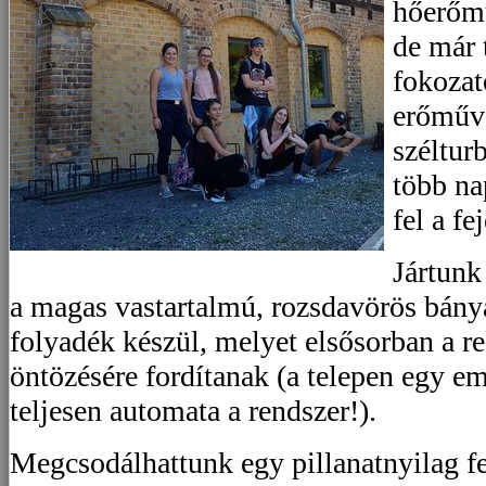
hőerőm
de már 
fokozat
erőműv
széltur
több na
fel a fej
Jártunk 
a magas vastartalmú, rozsdavörös bány
folyadék készül, melyet elsősorban a rek
öntözésére fordítanak (a telepen egy e
teljesen automata a rendszer!).
Megcsodálhattunk egy pillanatnyilag fel