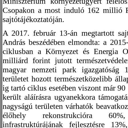
Minisztérium környezetügyért felelős 
Csopakon a most induló 162 millió F
sajtótájékoztatóján.
A 2017. február 13-án megtartott saj
András beszédében elmondta: a 2015-i
ciklusban a Környezet és Energia O
milliárd forint jutott természetvéde
magyar nemzeti park igazgatóság 1
területet hozott természetközelibb áll
ig tartó ciklus esetében viszont már 90
került aláírásra ugyanekkora támogatá
nagyságú területen várhatók beavatko
élőhely rekonstrukcióra 60%
infrastruktúrájának fejlesztésre 1