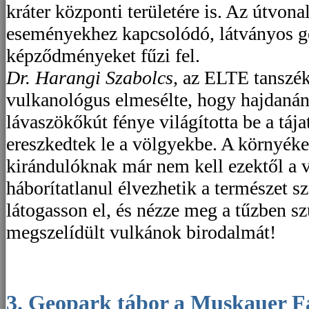
kráter központi területére is. Az útvonal
eseményekhez kapcsolódó, látványos g
képződményeket fűzi fel.
Dr. Harangi Szabolcs,
az ELTE tanszék
vulkanológus elmesélte, hogy hajdanán i
lávaszökőkút fénye világította be a táj
ereszkedtek le a völgyekbe. A környéke
kirándulóknak már nem kell ezektől a v
háborítatlanul élvezhetik a természet sz
látogasson el, és nézze meg a tűzben szü
megszelídült vulkánok birodalmát!
3. Geopark tábor a Muskauer Faltenbogen/Łuk