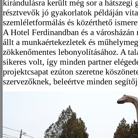
kirándulásra került még sor a hátszegi
résztvevők jó gyakorlatok példáján vit
szemléletformálás és közérthető ismeret
A Hotel Ferdinandban és a városházán 
állt a munkaértekezletek és műhelyme
zökkenőmentes lebonyolításához. A ta
sikeres volt, így minden partner elégede
projektcsapat ezúton szeretne köszönet
szervezőknek, beleértve minden segítőj