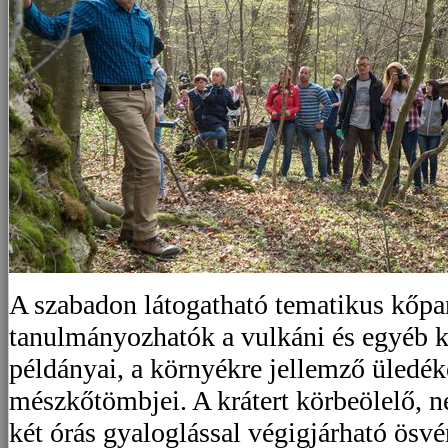
A szabadon látogatható tematikus kőp
tanulmányozhatók a vulkáni és egyéb 
példányai, a környékre jellemző üledék
mészkőtömbjei. A krátert körbeölelő, 
két órás gyaloglással végigjárható ösvé