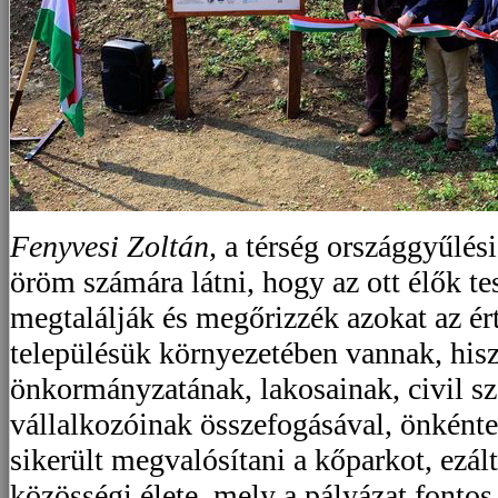
Fenyvesi Zoltán,
a térség országgyűlési
öröm számára látni, hogy az ott élők te
megtalálják és megőrizzék azokat az ér
településük környezetében vannak, his
önkormányzatának, lakosainak, civil sz
vállalkozóinak összefogásával, önként
sikerült megvalósítani a kőparkot, ezált
közösségi élete, mely a pályázat fontos 