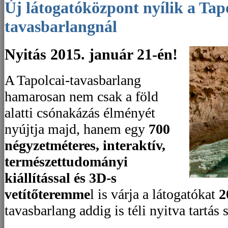
Új látogatóközpont nyílik a Tapolcai-
tavasbarlangnál
Nyitás 2015. január 21-én!
A Tapolcai-tavasbarlang
hamarosan nem csak a föld
alatti csónakázás élményét
nyújtja majd, hanem egy
700
négyzetméteres, interaktív,
természettudományi
kiállítással és 3D-s
vetítőteremme
l is várja a látogatókat
2
tavasbarlang addig is téli nyitva tartás 