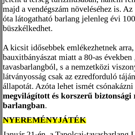
majd a vendégszám növeléséhez is. Az 1
óta látogatható barlang jelenleg évi 100
büszkélkedhet.
A kicsit idősebbek emlékezhetnek arra,
bauxitbányászat miatt a 80-as években „
tavasbarlangból, s a nemzetközi viszon
látványosság csak az ezredforduló táján
állapotát. Azóta lehet ismét csónakázni
megvilágított és korszerű biztonsági r
barlangban
.
NYEREMÉNYJÁTÉK
Január 21-én, a Tapolcai-tavasbarlang