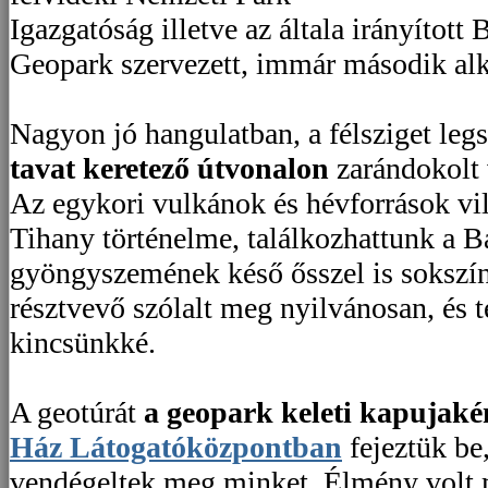
Igazgatóság illetve az általa irányítot
Geopark szervezett, immár második al
Nagyon jó hangulatban, a félsziget leg
tavat keretező útvonalon
zarándokolt 
Az egykori vulkánok és hévforrások vi
Tihany történelme, találkozhattunk a B
gyöngyszemének késő ősszel is sokszín
résztvevő szólalt meg nyilvánosan, és te
kincsünkké.
A geotúrát
a geopark keleti kapujakén
Ház Látogatóközpontban
fejeztük be,
vendégeltek meg minket. Élmény volt 