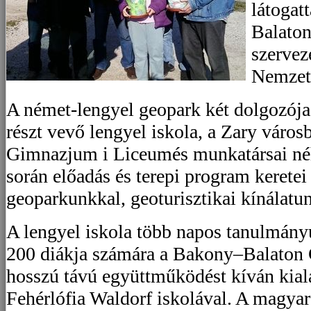
látogat
Balaton
szervez
Nemzeti
A német-lengyel geopark két dolgozója 
részt vevő lengyel iskola, a Zary vár
Gimnazjum i Liceumés munkatársai néh
során előadás és terepi program kerete
geoparkunkkal, geoturisztikai kínálatu
A lengyel iskola több napos tanulmány
200 diákja számára a Bakony–Balaton G
hosszú távú együttműködést kíván kia
Fehérlófia Waldorf iskolával. A magyar 