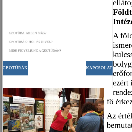
ellát
Földt
Intéz
A föl
GEOTÚRA: MIBEN MÁS?
GEOTÚRÁK: HOL ÉS KIVEL?
ismer
MIRE FIGYELJÜNK A GEOTÚRÁN?
kulcss
bolyg
GEOTÚRÁK
KAPCSOLAT
erőfo
ezért
rende
fő érkez
Az érté
bemutat