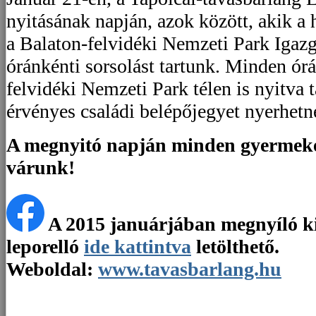
nyitásának napján, azok között, akik a 
a Balaton-felvidéki Nemzeti Park Igazg
óránkénti sorsolást tartunk. Minden ór
felvidéki Nemzeti Park télen is nyitva 
érvényes családi belépőjegyet nyerhetn
A megnyitó napján minden gyermeke
várunk!
A 2015 januárjában megnyíló kiá
leporelló
ide kattintva
letölthető.
Weboldal:
www.tavasbarlang.hu