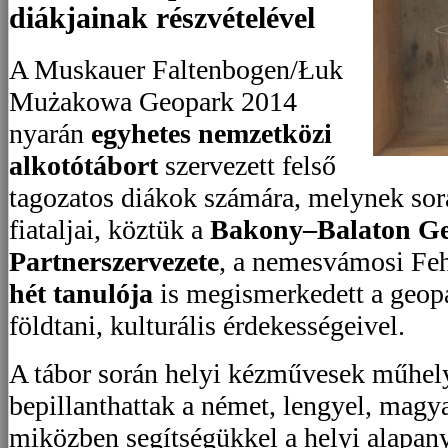
diákjainak részvételével
A Muskauer Faltenbogen/Łuk
Mużakowa Geopark 2014
nyarán
egyhetes nemzetközi
alkotótábort
szervezett felső
tagozatos diákok számára, melynek so
fiataljai, köztük a
Bakony–Balaton G
Partnerszervezete
, a nemesvámosi Feh
hét tanulója
is megismerkedett a geopa
földtani, kulturális érdekességeivel.
A tábor során helyi kézművesek műhely
bepillanthattak a német, lengyel, magya
miközben segítségükkel a helyi alapa