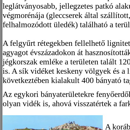
leglátványosabb, jellegzetes patkó alak
végmorénája (gleccserek által szállítot
felhalmozódott üledék) található a terül
A felgyűrt rétegekben fellelhető lignit
agyagot évszázadokon át hasznosították 
jégkorszak emléke a területen talált 1
is. A sík vidéket keskeny völgyek és a 
következtében kialakult 400 bányató ta
Az egykori bányaterületekre fenyőerdőke
olyan vidék is, ahová visszatértek a far
A korá