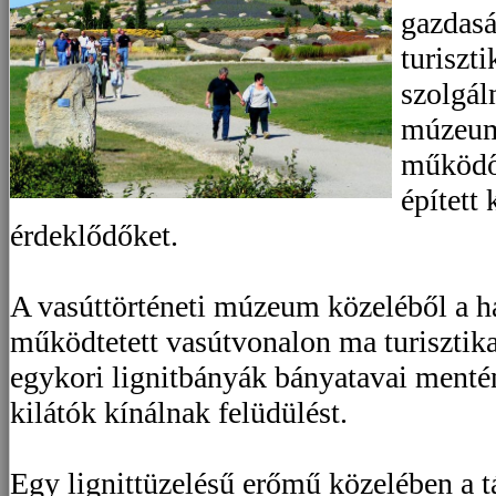
gazdas
turiszt
szolgál
múzeum
működő 
épített 
érdeklődőket.
A vasúttörténeti múzeum közeléből a ha
működtetett vasútvonalon ma turisztikai
egykori lignitbányák bányatavai menté
kilátók kínálnak felüdülést.
Egy lignittüzelésű erőmű közelében a 