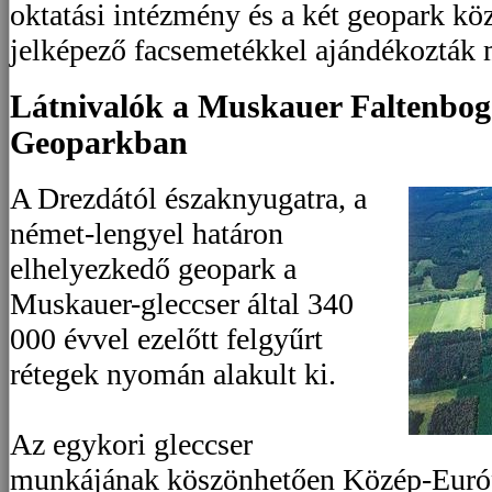
oktatási intézmény és a két geopark köz
jelképező facsemetékkel ajándékozták m
Látnivalók a Muskauer Faltenb
Geoparkban
A Drezdától északnyugatra, a
német-lengyel határon
elhelyezkedő geopark a
Muskauer-gleccser által 340
000 évvel ezelőtt felgyűrt
rétegek nyomán alakult ki.
Az egykori gleccser
munkájának köszönhetően Közép-Euró