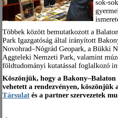
sok-sok
gyermek
ismeret
Többek között bemutatkozott a Balaton
Park Igazgatóság által irányított Bako
Novohrad–Nógrád Geopark, a Bükki Ne
Aggteleki Nemzeti Park, valamint mú
földtudományi kutatással foglalkozó i
Köszönjük, hogy a Bakony–Balaton 
vehetett a rendezvényen, köszönjük 
Társulat
és a partner szervezetek mu