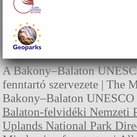
A Bakony–Balaton UNESCO 
fenntartó szervezete | The
Bakony–Balaton UNESCO G
Balaton-felvidéki Nemzeti 
Uplands National Park Dire