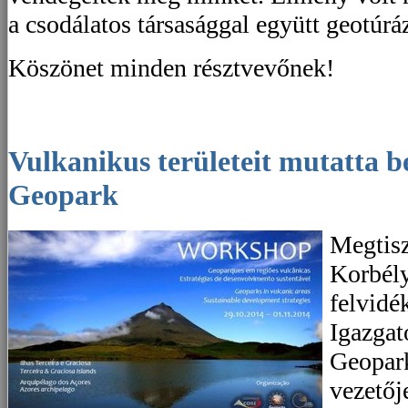
a csodálatos társasággal együtt geotúrá
Köszönet minden résztvevőnek!
Vulkanikus területeit mutatta be a Bakony–Balaton
Geopark
Megtisz
Korbély
felvidé
Igazga
Geopar
vezetőj