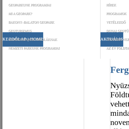
GEOPARKUNK PROGRAMJAI
HÍREK
MI A GEOPARK?
PROGRAMOK
BAKONY–BALATON GEOPARK
VETÉLKEDŐ
GEOTURIZMUS
DUNAI GEOTÚ
KEZDŐLAP | HOME
AKTUÁLIS
GEOPROGRAMOK ISKOLÁKNAK
GEOTÚRA-VEZ
NEMZETI PARKUNK PROGRAMJAI
AZ ÉV FÖLDTA
Fer
Nyüzs
Földt
vehett
minda
novem