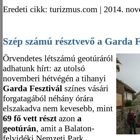
Eredeti cikk: turizmus.com | 2014. no
Szép számú résztvevő a Garda F
Örvendetes létszámú geotúráról
adhatunk hírt: az utolsó
novemberi hétvégén a tihanyi
Garda Fesztivál
színes vásári
forgatagából néhány órára
elszakadva nem kevesebb, mint
69 fő vett részt
azon
a
geotúrán
, amit a Balaton-
felvidéki Nemzeti Park