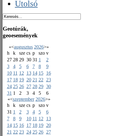
Utolsó
Geotúrák,
geoesemények
«
<
augusztus
2026
>
»
h
k
sze
cs
p
szo
v
27
28
29
30
31
1
2
3
4
5
6
7
8
9
10
11
12
13
14
15
16
17
18
19
20
21
22
23
24
25
26
27
28
29
30
31
1
2
3
4
5
6
«
<
szeptember
2026
>
»
h
k
sze
cs
p
szo
v
31
1
2
3
4
5
6
7
8
9
10
11
12
13
14
15
16
17
18
19
20
21
22
23
24
25
26
27