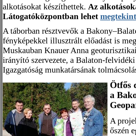
alkotásokat készíthettek.
Az alkotások
Látogatóközpontban lehet
megtekint
A táborban résztvevők a Bakony–Balat
fényképekkel illusztrált előadást is me
Muskauban Knauer Anna geoturisztikai
irányító szervezete, a Balaton-felvidék
Igazgatóság munkatársának tolmácsolá
Ötfős 
a Bak
Geopa
A proje
őszén e