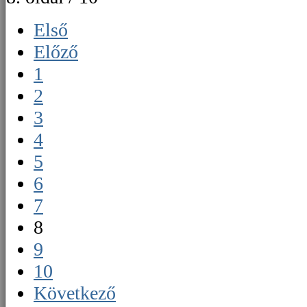
Első
Előző
1
2
3
4
5
6
7
8
9
10
Következő