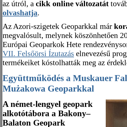
az útról, a
cikk online változatát
továb
olvashatja
.
Az Azori-szigetek Geoparkkal már
kor
megvalósult, melynek köszönhetően 20
Európai Geoparkok Hete rendezvénysoro
VII. Felsőörsi Ízutazás
elnevezésű prog
termékeiket kóstolhatták meg az érdek
Együttműködés a Muskauer Faltenbogen/Łuk
Mużakowa Geoparkkal
A német-lengyel geopark
alkotótábora a Bakony–
Balaton Geopark