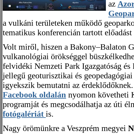
az
Azor
Geopa
a vulkáni területeken működő geoparko
tematikus konferencián tartott előadást
Volt miről, hiszen a Bakony–Balaton G
vulkanológiai örökséggel büszkélkedhe
felvidéki Nemzeti Park Igazgatóság és P
jellegű geoturisztikai és geopedagógia
igyekszik bemutatni az érdeklődőknek
Facebook oldalán
nyomon követheti K
programját és megcsodálhatja az úti él
fotógalériát
is.
Nagy örömünkre a Veszprém megyei
N