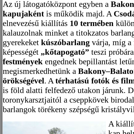
Az új látogatóközpont egyben a
Bakon
kapujaként
is működik majd. A
Csodá
elnevezésű kiállítás
10 termében
külön
kalauzolnak minket a titokzatos barlan
gyerekeket
kúszóbarlang
várja, míg a 
képességét
„kőtapogató”
teszi próbár
festmények
engednek bepillantást letű
megismerkedhetünk a
Bakony–Balato
örökségével
. A
térhatású fotók és fil
is föld alatti felfedező utakon járunk. 
toronykarsztjaitól a cseppkövek birodal
barlangok törékeny szépségű kristályvi
A kiáll
kap hel