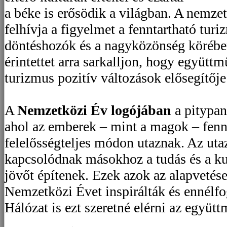
a béke is erősödik a világban. A nemzet
felhívja a figyelmet a fenntartható turi
döntéshozók és a nagyközönség körébe
érintettet arra sarkalljon, hogy együtt
turizmus pozitív változások elősegítője
A
Nemzetközi Év logójában
a pitypan
ahol az emberek – mint a magok – fennta
felelősségteljes módon utaznak. Az ut
kapcsolódnak másokhoz a tudás és a kul
jövőt építenek. Ezek azok az alapvetés
Nemzetközi Évet inspirálták és ennélf
Hálózat is ezt szeretné elérni az együt