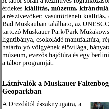
A tábor során a kézműves foglalkozáso
érdekes
kiállítás,
múzeum, kirándulás
a résztvevőket: vasúttörténeti kiállítás,
Bad Muskauban találhato, az UNESCO
tartozó Muskauer Park/Park Mużakow
ligntibánya, csokoládé manufaktúra, rég
határfolyó völgyének élővilága, bányat
múzeum, evezős hajótúra és egy berlini
a tábor programját.
Látnivalók a Muskauer Faltenb
Geoparkban
A Drezdától északnyugatra, a