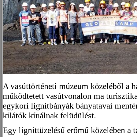
A vasúttörténeti múzeum közeléből a ha
működtetett vasútvonalon ma turisztikai
egykori lignitbányák bányatavai menté
kilátók kínálnak felüdülést.
Egy lignittüzelésű erőmű közelében a 