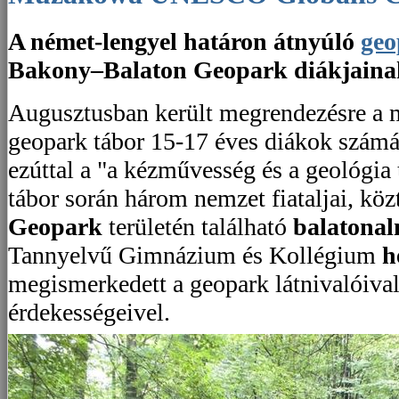
A német-lengyel határon átnyúló
ge
Bakony–Balaton Geopark diákjainak
Augusztusban került megrendezésre a 
geopark tábor 15-17 éves diákok számá
ezúttal a "a kézművesség és a geológia 
tábor során három nemzet fiataljai, kö
Geopark
területén található
balatona
Tannyelvű Gimnázium és Kollégium
h
megismerkedett a geopark látnivalóival,
érdekességeivel.