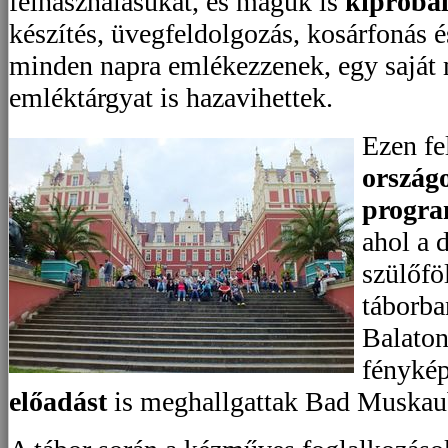
felhasználásukat, és maguk is
kipróbál
készítés, üvegfeldolgozás, kosárfonás 
minden napra emlékezzenek, egy saját m
emléktárgyat is hazavihettek.
Ezen fe
ország
progra
ahol a 
szülőfö
táborba
Balaton
fénykép
előadást
is meghallgattak Bad Muskau