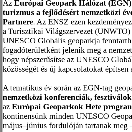
Az
Európai Geopark Hálózat (EGN)
turizmus a fejlődésért nemzetközi év
Partnere
. Az ENSZ ezen kezdeményezé
a Turisztikai Világszervezet (UNWTO) 
UNESCO Globális geoparkja fenntarthat
fogadóterületként jelenik meg a nemze
hogy népszerűsítse az UNESCO Globá
közösségét és új kapcsolatokat építsen 
A tematikus év során az EGN-tag geopar
nemzetközi konferenciák, fesztiválok
az
Európai Geoparkok Hete program
kontinensünk minden UNESCO Geopar
május–június fordulóján tartanak meg 