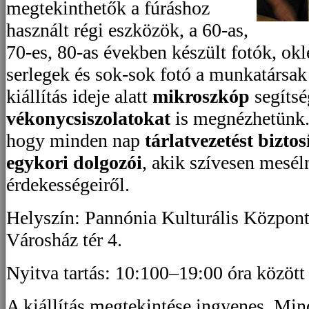
megtekinthetők a fúráshoz
használt régi eszközök, a 60-as,
70-es, 80-as években készült fotók, okl
serlegek és sok-sok fotó a munkatársak
kiállítás ideje alatt
mikroszkóp
segítsé
vékonycsiszolatokat
is megnézhetünk. 
hogy minden nap
tárlatvezetést biztos
egykori dolgozói
, akik szívesen mesél
érdekességeiről.
Helyszín: Pannónia Kulturális Központ
Városház tér 4.
Nyitva tartás: 10:100–19:00 óra között
A kiállítás megtekintése ingyenes. Mind