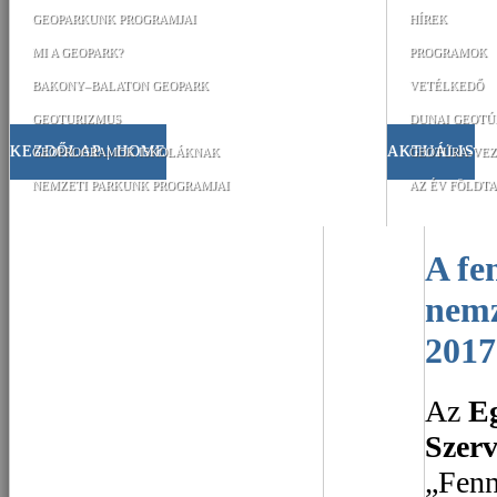
GEOPARKUNK PROGRAMJAI
HÍREK
MI A GEOPARK?
PROGRAMOK
BAKONY–BALATON GEOPARK
VETÉLKEDŐ
GEOTURIZMUS
DUNAI GEOTÚ
KEZDŐLAP | HOME
AKTUÁLIS
GEOPROGRAMOK ISKOLÁKNAK
GEOTÚRA-VEZ
NEMZETI PARKUNK PROGRAMJAI
AZ ÉV FÖLDTA
A fenntartható turizmus
nemz
2017
Az
E
Szerv
„Fenn