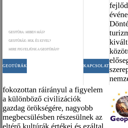
fejlő
événe
Dönté
turiz
GEOTÚRA: MIBEN MÁS?
kivál
GEOTÚRÁK: HOL ÉS KIVEL?
közöt
MIRE FIGYELJÜNK A GEOTÚRÁN?
előse
GEOTÚRÁK
KAPCSOLAT
szerep
nemze
fokozottan ráirányul a figyelem
a különböző civilizációk
gazdag örökségére, nagyobb
megbecsülésben részesülnek az
eltérő kultúrák értékei és ezáltal