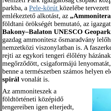
parkba, a
Pele-körút
közelébe tervezett
emlékeztető alkotást, az
„Ammonitera
földtani örökségét bemutató, az igazgató
Bakony–Balaton UNESCO Geopark
gazdag ammonitesz ősmaradvány lelőh
nemzetközi viszonylatban is. A faszer
rejti az egykori tengeri élőlény házána
megőrződött, csigaformájú lenyomatát, 
benne a természetben számos helyen e
spirál
vonalát is.
Az ammoniteszek a
földtörténeti középidő
tengereiben igen elterjedt,