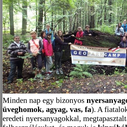
Minden nap egy bizonyos
nyersanyag
üveghomok, agyag, vas, fa
). A fiatal
eredeti nyersanyagokkal, megtapasztalt