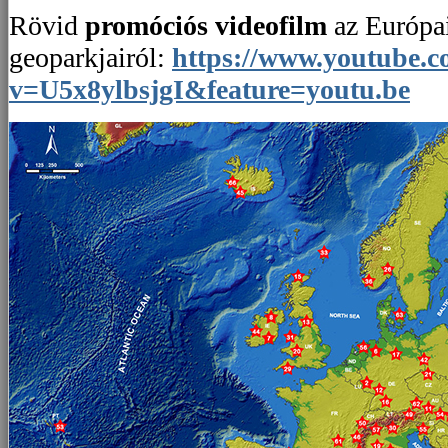
Rövid
promóciós videofilm
az Európa
geoparkjairól:
https://www.youtube.
v=U5x8ylbsjgI&feature=youtu.be