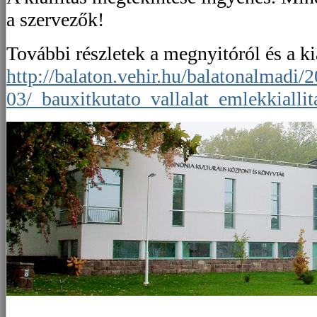
a szervezők!
További részletek a megnyitóról és a kiá
http://balaton.vehir.hu/balatonalmadi/
03/_bauxitkutato_vallalat_emlekkialli