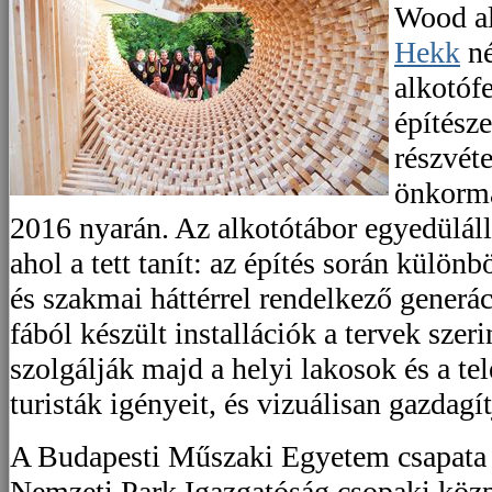
Wood al
Hekk
né
alkotóf
építész
részvéte
önkormá
2016 nyarán. Az alkotótábor egyedülállo
ahol a tett tanít: az építés során külön
és szakmai háttérrel rendelkező generá
fából készült installációk a tervek szer
szolgálják majd a helyi lakosok és a tel
turisták igényeit, és vizuálisan gazdagít
A Budapesti Műszaki Egyetem csapata 
Nemzeti Park Igazgatóság csopaki közp