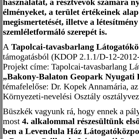
használatát, a résztvevők számára ny
élményeket, a terület értékeinek ala
megismertetését, illetve a létesítmén
szemléletformáló szerepét is.
A
Tapolcai-tavasbarlang Látogatók
támogatásból (KDOP 2.1.1/D-12-2012-
Projekt címe: Tapolcai-tavasbarlang L
„Bakony-Balaton Geopark Nyugati
témafelelőse: Dr. Kopek Annamária, az 
Környezeti-nevelési Osztály osztályve
Büszkék vagyunk rá, hogy ennek a pály
most
4. alkalommal részesültünk első
ben a Levendula Ház Látogatóközpo