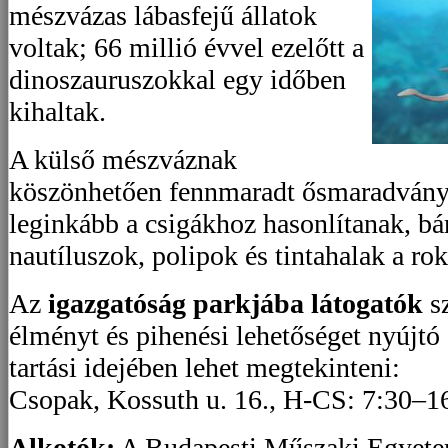
mészvázas lábasfejű állatok
voltak; 66 millió évvel ezelőtt a
dinoszauruszokkal egy időben
kihaltak.
A külső mészváznak
köszönhetően fennmaradt ősmaradványo
leginkább a csigákhoz hasonlítanak, bá
nautíluszok, polipok és tintahalak a ro
Az
igazgatóság parkjába látogatók
sz
élményt és pihenési lehetőséget nyújtó
tartási idejében lehet megtekinteni:
Csopak, Kossuth u. 16., H-CS: 7:30–16
Alkotók:
A Budapesti Műszaki Egyetem