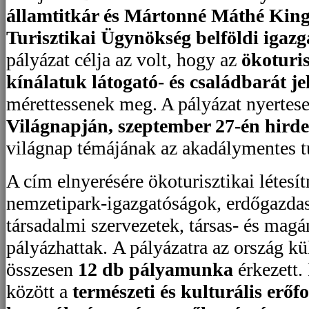
államtitkár és Mártonné Máthé Kin
Turisztikai Ügynökség belföldi igazg
pályázat célja az volt, hogy az
ökoturis
kínálatuk látogató- és családbarát je
mérettessenek meg. A pályázat nyertese
Világnapján, szeptember 27-én hirdet
világnap témájának az akadálymentes t
A cím elnyerésére ökoturisztikai létes
nemzetipark-igazgatóságok, erdőgazda
társadalmi szervezetek, társas- és mag
pályázhattak. A pályázatra az ország kü
összesen
12 db pályamunka
érkezett.
között a
természeti és kulturális erőf