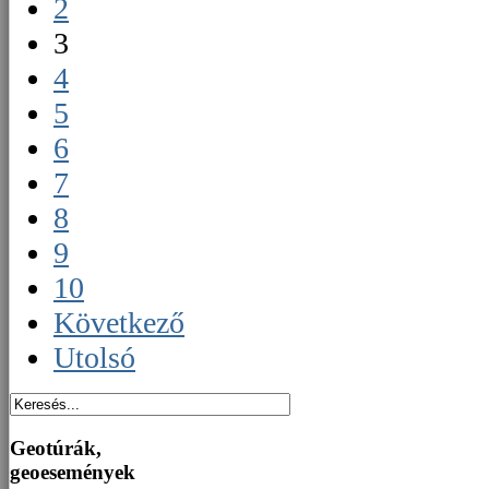
2
3
4
5
6
7
8
9
10
Következő
Utolsó
Geotúrák,
geoesemények