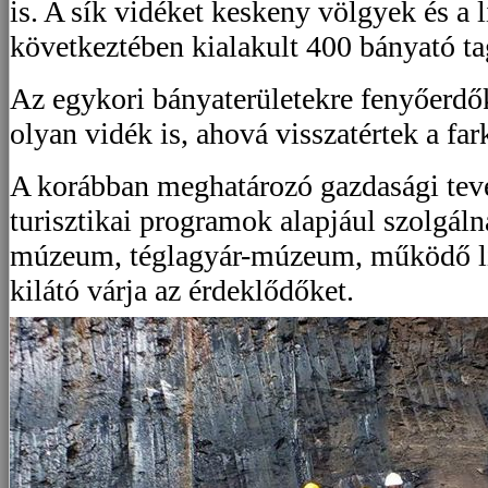
is. A sík vidéket keskeny völgyek és a 
következtében kialakult 400 bányató ta
Az egykori bányaterületekre fenyőerdőke
olyan vidék is, ahová visszatértek a far
A korábban meghatározó gazdasági te
turisztikai programok alapjául szolgálna
múzeum, téglagyár-múzeum, működő lig
kilátó várja az érdeklődőket.