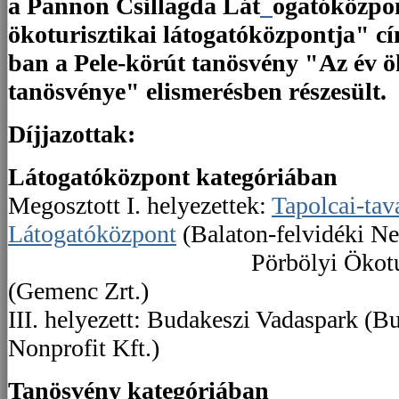
a Pannon Csillagda Lát
ogatóközpon
ökoturisztikai látogatóközpontja" cí
ban a Pele-körút tanösvény "Az év ö
tanösvénye" elismerésben részesült.
Díjjazottak:
Látogatóközpont kategóriában
Megosztott I. helyezettek:
Tapolcai-tav
Látogatóközpont
(Balaton-felvidéki Ne
Pörbölyi Ökoturisztik
(Gemenc Zrt.)
III. helyezett: Budakeszi Vadaspark (B
Nonprofit Kft.)
Tanösvény kategóriában