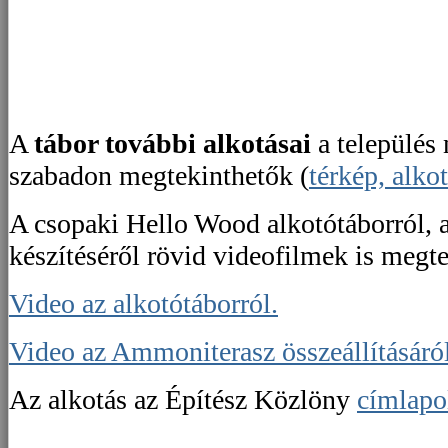
A
tábor további alkotásai
a település
szabadon megtekinthetők (
térkép, alko
A csopaki Hello Wood alkotótáborról,
készítéséről rövid videofilmek is megt
Video az alkotótáborról.
Video az Ammoniterasz összeállításáról
Az alkotás az Építész Közlöny
címlapo