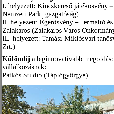
I. helyezett: Kincskereső játékösvény 
Nemzeti Park Igazgatóság)
II. helyezett: Égerösvény – Termáltó é
Zalakaros (Zalakaros Város Önkormány
III. helyezett: Tamási-Miklósvári tanö
Zrt.)
Különdíj
a leginnovatívabb megoldáso
vállalkozásnak:
Patkós Stúdió (Tápiógyörgye)