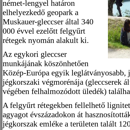
német-lengyel határon
elhelyezkedő geopark a
Muskauer-gleccser által 340
000 évvel ezelőtt felgyűrt
rétegek nyomán alakult ki.
Az egykori gleccser
munkájának köszönhetően
Közép-Európa egyik leglátványosabb, j
jégkorszaki végmorénája (gleccserek ált
végében felhalmozódott üledék) találhat
A felgyűrt rétegekben fellelhető lignit
agyagot évszázadokon át hasznosították 
jégkorszak emléke a területen talált 1