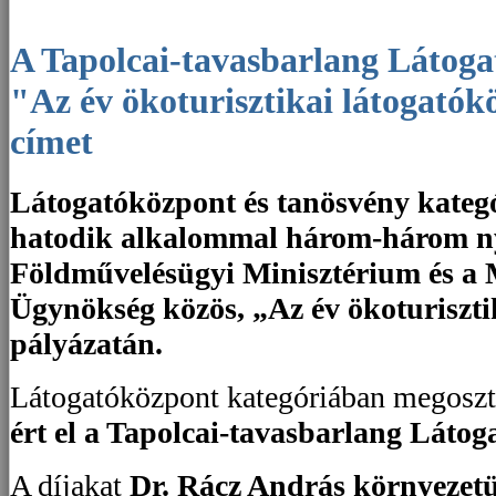
A Tapolcai-tavasbarlang Látogatóközpont elnyerte
"Az év ökoturisztikai látogatók
címet
Látogatóközpont és tanösvény kate
hatodik alkalommal három-három nye
Földművelésügyi Minisztérium és a 
Ügynökség közös, „Az év ökoturiszti
pályázatán.
Látogatóközpont kategóriában megoszt
ért el a Tapolcai-tavasbarlang Láto
A díjakat
Dr. Rácz András környezetüg