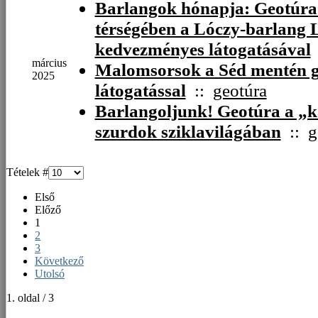
Barlangok hónapja: Geotúra
térségében a Lóczy-barlang 
kedvezményes látogatásával
március
Malomsorsok a Séd mentén g
2025
látogatással
::
geotúra
Barlangoljunk! Geotúra a „k
szurdok sziklavilágában
::
g
Tételek #
Első
Előző
1
2
3
Következő
Utolsó
1. oldal / 3