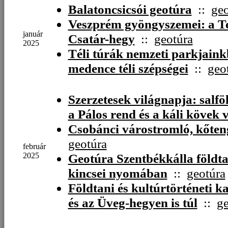
Balatoncsicsói geotúra
::
geo
Veszprém gyöngyszemei: a Te
január
Csatár-hegy
::
geotúra
2025
Téli túrák nemzeti parkjaink
medence téli szépségei
::
geo
Szerzetesek világnapja: salfö
a Pálos rend és a káli kövek 
Csobánci várostromló, kőten
geotúra
február
2025
Geotúra Szentbékkálla földtan
kincsei nyomában
::
geotúra
Földtani és kultúrtörténeti 
és az Üveg-hegyen is túl
::
ge