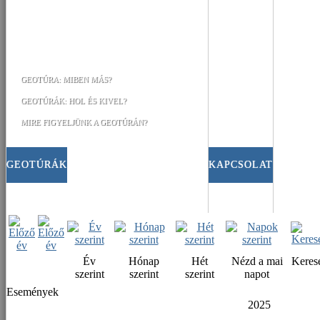
GEOTÚRA: MIBEN MÁS?
GEOTÚRÁK: HOL ÉS KIVEL?
MIRE FIGYELJÜNK A GEOTÚRÁN?
GEOTÚRÁK
KAPCSOLAT
Év
Hónap
Hét
Nézd a mai
Keres
szerint
szerint
szerint
napot
Események
2025