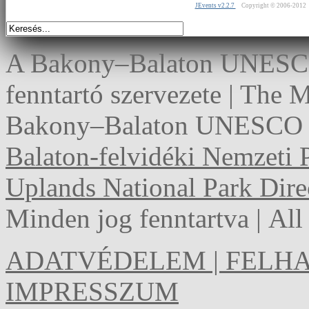
JEvents v2.2.7
Copyright © 2006-2012
A Bakony–Balaton UNESCO 
fenntartó szervezete | The
Bakony–Balaton UNESCO G
Balaton-felvidéki Nemzeti 
Uplands National Park Dire
Minden jog fenntartva | Al
ADATVÉDELEM | FELHA
IMPRESSZUM