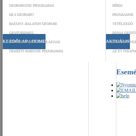
GEOPARKUNK PROGRAMJAI
HÍREK
MI A GEOPARK?
PROGRAMOK
BAKONY–BALATON GEOPARK
VETÉLKEDŐ
GEOTURIZMUS
DUNAI GEOTÚ
KEZDŐLAP | HOME
AKTUÁLIS
GEOPROGRAMOK ISKOLÁKNAK
GEOTÚRA-VEZ
NEMZETI PARKUNK PROGRAMJAI
AZ ÉV FÖLDTA
Esem